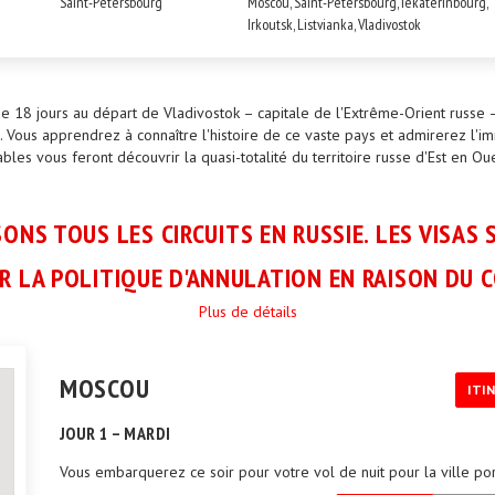
Saint-Pétersbourg
Moscou, Saint-Pétersbourg, Iekaterinbourg,
Irkoutsk, Listvianka, Vladivostok
 18 jours au départ de Vladivostok – capitale de l'Extrême-Orient russe –
. Vous apprendrez à connaître l'histoire de ce vaste pays et admirerez l'i
bles vous feront découvrir la quasi-totalité du territoire russe d'Est en Oue
ONS TOUS LES CIRCUITS EN RUSSIE. LES VISAS 
R LA POLITIQUE D'ANNULATION EN RAISON DU C
Plus de détails
MOSCOU
ITI
JOUR 1 – MARDI
Vous embarquerez ce soir pour votre vol de nuit pour la ville por