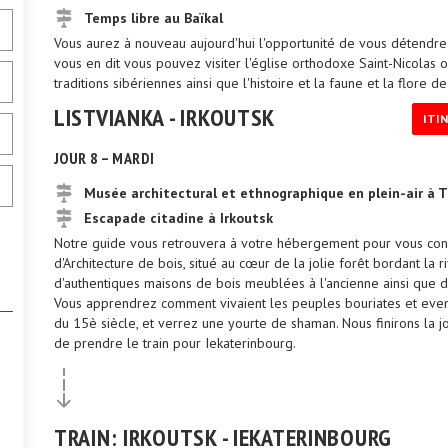
Temps libre au Baïkal
Vous aurez à nouveau aujourd'hui l'opportunité de vous détendre a
vous en dit vous pouvez visiter l'église orthodoxe Saint-Nicolas
traditions sibériennes ainsi que l'histoire et la faune et la flore de 
LISTVIANKA - IRKOUTSK
ITI
JOUR 8 – MARDI
Musée architectural et ethnographique en plein-air à T
Escapade citadine à Irkoutsk
Notre guide vous retrouvera à votre hébergement pour vous condu
d'Architecture de bois, situé au cœur de la jolie forêt bordant la 
d'authentiques maisons de bois meublées à l'ancienne ainsi que de
Vous apprendrez comment vivaient les peuples bouriates et evenke
du 15è siècle, et verrez une yourte de shaman. Nous finirons la jou
de prendre le train pour Iekaterinbourg.
TRAIN: IRKOUTSK - IEKATERINBOURG