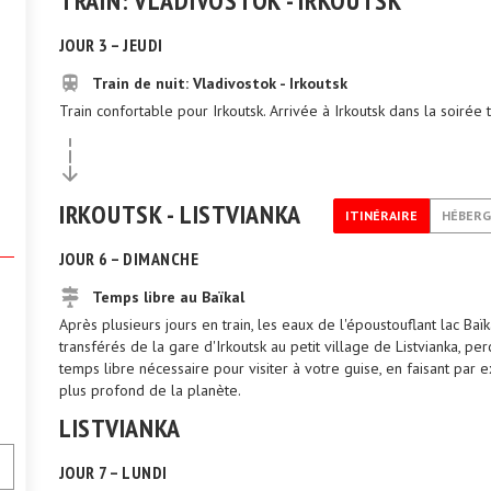
TRAIN: VLADIVOSTOK - IRKOUTSK
JOUR 3 – JEUDI
Train de nuit: Vladivostok - Irkoutsk
Train confortable pour Irkoutsk. Arrivée à Irkoutsk dans la soirée t
IRKOUTSK - LISTVIANKA
ITINÉRAIRE
HÉBER
JOUR 6 – DIMANCHE
Temps libre au Baïkal
Après plusieurs jours en train, les eaux de l'époustouflant lac Baï
transférés de la gare d'Irkoutsk au petit village de Listvianka, per
temps libre nécessaire pour visiter à votre guise, en faisant par
plus profond de la planète.
LISTVIANKA
JOUR 7 – LUNDI