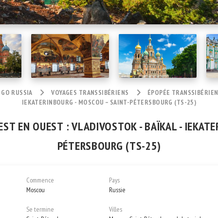
 GO RUSSIA
VOYAGES TRANSSIBÉRIENS
ÉPOPÉE TRANSSIBÉRIENN
IEKATERINBOURG - MOSCOU – SAINT-PÉTERSBOURG (TS-25)
ST EN OUEST : VLADIVOSTOK - BAÏKAL - IEKAT
PÉTERSBOURG (TS-25)
Commence
Pays
Moscou
Russie
Se termine
Villes