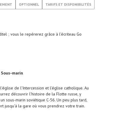
GEMENT
OPTIONNEL
TARIFS ET DISPONIBILITÉS
ôtel ; vous le repérerez grâce à l'écriteau Go
u Sous-marin
l'église de l'Intercession et l'église catholique. Au
ez découvrir l'histoire de la Flotte russe, y
 un sous-marin soviétique C-56. Un peu plus tard,
rt jusqu'à la gare où vous prendrez votre train.