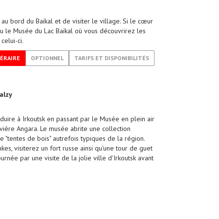
u bord du Baïkal et de visiter le village. Si le cœur
 ou le Musée du Lac Baïkal où vous découvrirez les
celui-ci.
NÉRAIRE
OPTIONNEL
TARIFS ET DISPONIBILITÉS
alzy
ire à Irkoutsk en passant par le Musée en plein air
rivière Angara. Le musée abrite une collection
 "tentes de bois" autrefois typiques de la région.
s, visiterez un fort russe ainsi qu'une tour de guet
rnée par une visite de la jolie ville d'Irkoutsk avant