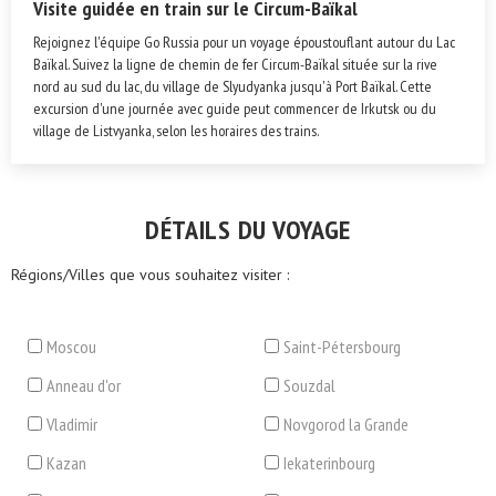
Visite guidée en train sur le Circum-Baïkal
Rejoignez l'équipe Go Russia pour un voyage époustouflant autour du Lac
Baïkal. Suivez la ligne de chemin de fer Circum-Baïkal située sur la rive
nord au sud du lac, du village de Slyudyanka jusqu'à Port Baïkal. Cette
excursion d'une journée avec guide peut commencer de Irkutsk ou du
village de Listvyanka, selon les horaires des trains.
DÉTAILS DU VOYAGE
Régions/Villes que vous souhaitez visiter :
Moscou
Saint-Pétersbourg
Anneau d'or
Souzdal
Vladimir
Novgorod la Grande
Kazan
Iekaterinbourg