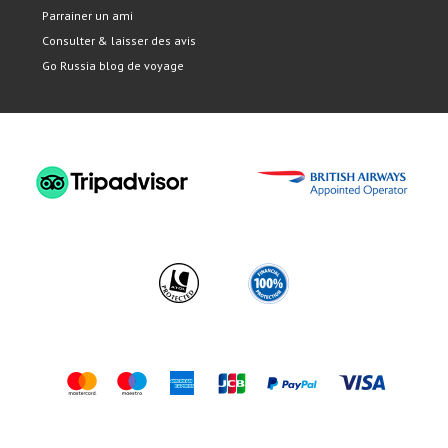
Parrainer un ami
Consulter & laisser des avis
Go Russia blog de voyage