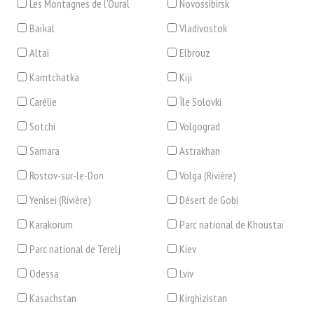
Les Montagnes de l'Oural
Novossibirsk
Baïkal
Vladivostok
Altaï
Elbrouz
Kamtchatka
Kiji
Carélie
Île Solovki
Sotchi
Volgograd
Samara
Astrakhan
Rostov-sur-le-Don
Volga (Rivière)
Yenisei (Rivière)
Désert de Gobi
Karakorum
Parc national de Khoustaï
Parc national de Terelj
Kiev
Odessa
Lviv
Kasachstan
Kirghizistan