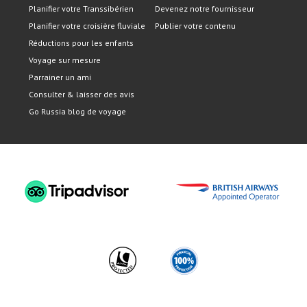
Planifier votre Transsibérien
Devenez notre fournisseur
Planifier votre croisière fluviale
Publier votre contenu
Réductions pour les enfants
Voyage sur mesure
Parrainer un ami
Consulter & laisser des avis
Go Russia blog de voyage