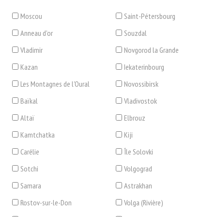
Moscou
Saint-Pétersbourg
Anneau d'or
Souzdal
Vladimir
Novgorod la Grande
Kazan
Iekaterinbourg
Les Montagnes de l'Oural
Novossibirsk
Baïkal
Vladivostok
Altaï
Elbrouz
Kamtchatka
Kiji
Carélie
Île Solovki
Sotchi
Volgograd
Samara
Astrakhan
Rostov-sur-le-Don
Volga (Rivière)