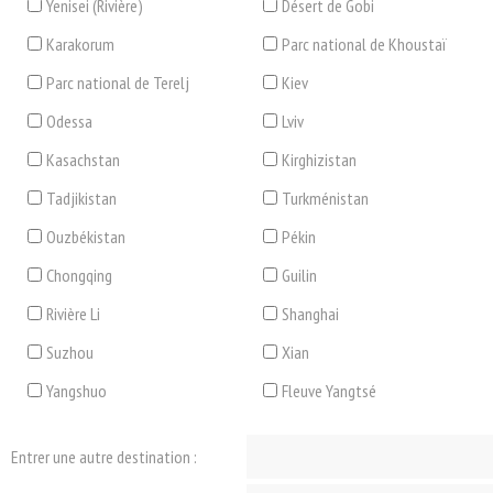
Yenisei (Rivière)
Désert de Gobi
Karakorum
Parc national de Khoustaï
Parc national de Terelj
Kiev
Odessa
Lviv
Kasachstan
Kirghizistan
Tadjikistan
Turkménistan
Ouzbékistan
Pékin
Chongqing
Guilin
Rivière Li
Shanghai
Suzhou
Xian
Yangshuo
Fleuve Yangtsé
Entrer une autre destination :