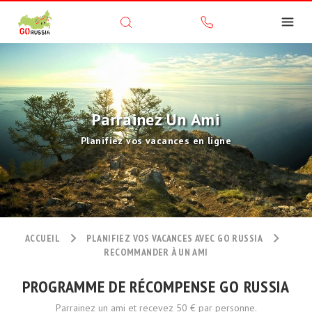
Parrainez Un Ami
Planifiez vos vacances en ligne
ACCUEIL
PLANIFIEZ VOS VACANCES AVEC GO RUSSIA
RECOMMANDER À UN AMI
PROGRAMME DE RÉCOMPENSE GO RUSSIA
Parrainez un ami et recevez 50 € par personne.