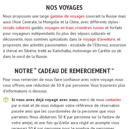
NOS VOYAGES
Nous proposons une large
gamme de voyages
couvrant la Russie mais
aussi l'Asie Centrale, la Mongolie et la Chine, avec différents styles :
circuits culturels
guidés,
voyages en train
,
croisières russes
et forfaits
pour voyageurs indépendants. En plus des séjours culturels et
découverte, nous sommes spécialisés dans le
voyage d'aventure
, et
proposons des activités passionantes - escalade de l'Elbrouz, excursion
à cheval en Sibérie, trekk au Kamchatka, motoneige en Carélie ou ski
dans le nord de la Russie.
NOTRE “ CADEAU DE REMERCIEMENT ”
Pour vous remercier de nous faire confiance avec votre voyage, nous
vous offrons une réduction de 50 € par personne. Vous trouverez plus
d'informations ci-dessous.
Si vous avez déjà voyagé avec nous
, merci de nous
contacter
par e-mail et de nous indiquer votre référence de réservation
passée ainsi que les coordonnées de la personne que vous
parrainez. Nous déduirons 50 € par personne sur la facture de
votre ami(e), et une fois qu'il/elle aura réglé un acompte vous
recevrez 50 € par personne pour le nombre de personnes