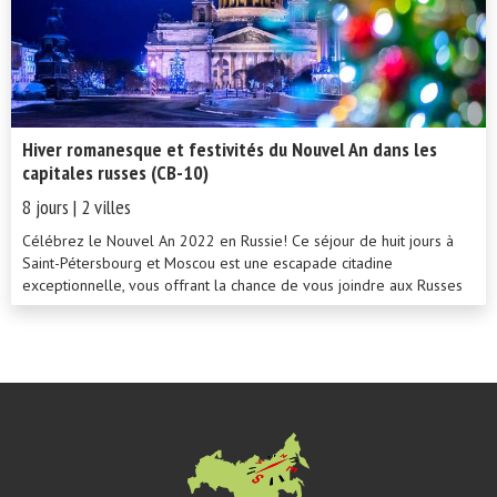
discuter avec vous.
Hiver romanesque et festivités du Nouvel An dans les
capitales russes (CB-10)
8 jours | 2 villes
Célébrez le Nouvel An 2022 en Russie! Ce séjour de huit jours à
Saint-Pétersbourg et Moscou est une escapade citadine
exceptionnelle, vous offrant la chance de vous joindre aux Russes
lors de leurs incroyables célébrations du Nouvel An. Grâce à ce
circuit combinant l'élégance romantique de Saint-Pétersbourg à
l'effervescence moderne de Moscou, vous goûterez à l'esprit
festifde ces deux villes fascinantes. Dans le charme des rues
enneigées, notre circuit comprend un programme complet de
visites ainsi que des activités sélectionnées spécialement pour la
saison, tellesque la magie d'un ballet ou d'une promenade en
authentique troïka.