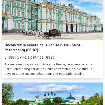
Découvrez la beauté de la Venise russe - Saint-
Pétersbourg (CB-02)
6 jours | 1 ville, à partir de :
€995
Anciennement capitale impériale de Russie, l'élégante ville de
Saint-Pétersbourg est de nos jours le véritable pôle culturel du
pays et la destination idéale pour une escapade citadine
enchanteresse. Surnommée la Venise du Nord, la ville est construite
sur plus d'une centaine d'îles reliées par un réseau de ponts
magnifiques qui traversent canaux et rivières. Regorgeant de palais
aristocratiques, de manoirs extravagants et de cathédrales
ornementées, la plus européennes des villes russes n'a de cesse
d'impressionner. Au cours de votre circuit de six jours à St.