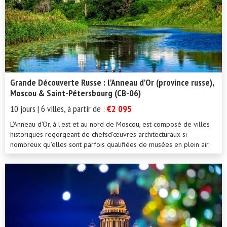
Pétersbourg, notre programme complet de visites vous permet de
ne rien manquer de ses incontournables tels que l'Ermitage, le
palais d'été de Petrodvorets et la Forteresse Pierre et Paul.
Grande Découverte Russe : l'Anneau d'Or (province russe),
Moscou & Saint-Pétersbourg (CB-06)
10 jours | 6 villes, à partir de :
€2 095
L'Anneau d'Or, à l'est et au nord de Moscou, est composé de villes
historiques regorgeant de chefsd'œuvres architecturaux si
nombreux qu'elles sont parfois qualifiées de musées en plein air.
Le train de vie y est calme et paisible, contrastant totalement avec
l'effervescence de Moscou et Saint-Pétersbourg - faisant ainsi de
ce circuit de dix jours un parfait mélange pour découvrir toutes les
facettes de la vie russe. Tout au long du circuit nous soutenons les
commerces locaux et embrassons la culture et la tradition
régionale, vous offrant un aperçu unique de la vie moderne en
Russie. Vous partagerez également un déjeuner avec une famille
de la région, qui préparera votre repas et sera heureuse de