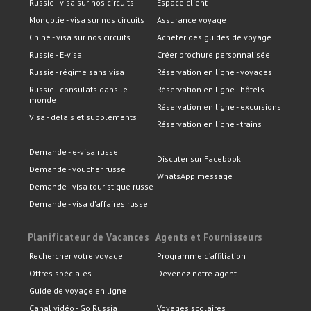
Russie - visa sur nos circuits
Espace client
Mongolie - visa sur nos circuits
Assurance voyage
Chine - visa sur nos circuits
Acheter des guides de voyage
Russie - E-visa
Créer brochure personnalisée
Russie - régime sans visa
Réservation en ligne - voyages
Russie - consulats dans le
Réservation en ligne - hôtels
monde
Réservation en ligne - excursions
Visa - délais et suppléments
Réservation en ligne - trains
Demande - e-visa russe
Discuter sur Facebook
Demande - voucher russe
WhatsApp message
Demande - visa touristique russe
Demande - visa d'affaires russe
Planificateur de Vacances
Agents et Fournisseurs
Rechercher votre voyage
Programme d’affiliation
Offres spéciales
Devenez notre agent
Guide de voyage en ligne
Canal vidéo - Go Russia
Voyages scolaires