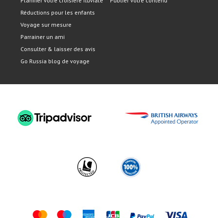
Planifier votre croisière fluviale
Publier votre contenu
Réductions pour les enfants
Voyage sur mesure
Parrainer un ami
Consulter & laisser des avis
Go Russia blog de voyage