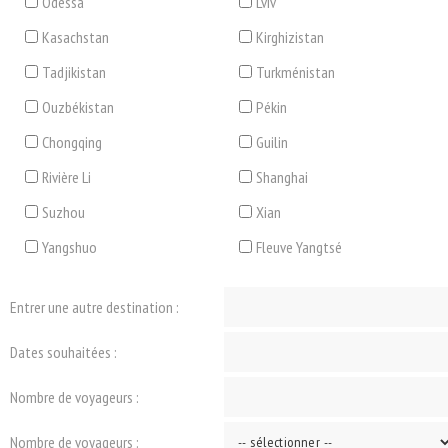
Odessa
Lviv
Kasachstan
Kirghizistan
Tadjikistan
Turkménistan
Ouzbékistan
Pékin
Chongqing
Guilin
Rivière Li
Shanghai
Suzhou
Xian
Yangshuo
Fleuve Yangtsé
Entrer une autre destination :
Dates souhaitées :
Nombre de voyageurs :
Nombre de voyageurs :