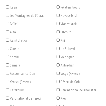
Kazan
Iekaterinbourg
Les Montagnes de l'Oural
Novossibirsk
Baïkal
Vladivostok
Altaï
Elbrouz
Kamtchatka
Kiji
Carélie
Île Solovki
Sotchi
Volgograd
Samara
Astrakhan
Rostov-sur-le-Don
Volga (Rivière)
Yenisei (Rivière)
Désert de Gobi
Karakorum
Parc national de Khoustaï
Parc national de Terelj
Kiev