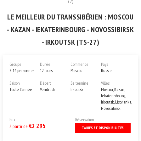
27)
LE MEILLEUR DU TRANSSIBÉRIEN : MOSCOU
- KAZAN - IEKATERINBOURG - NOVOSSIBIRSK
- IRKOUTSK (TS-27)
Groupe
Durée
Commence
Pays
2-14 personnes
12 jours
Moscou
Russie
Saison
Départ
Se termine
Villes
Toute l'année
Vendredi
Irkoutsk
Moscou, Kazan,
Iekaterinbourg,
Irkoutsk, Listvianka,
Novossibirsk
Prix
Réservation
€2 295
à partir de
TARIFS ET DISPONIBILITÉS