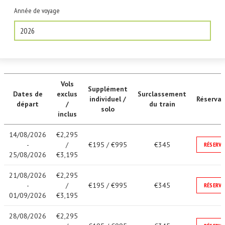
Année de voyage
2026
Vols
Supplément
Dates de
exclus
Surclassement
individuel /
Réservat
départ
/
du train
solo
inclus
14/08/2026
€2,295
-
/
€195 / €995
€345
RÉSERVE
25/08/2026
€3,195
21/08/2026
€2,295
-
/
€195 / €995
€345
RÉSERVE
01/09/2026
€3,195
28/08/2026
€2,295