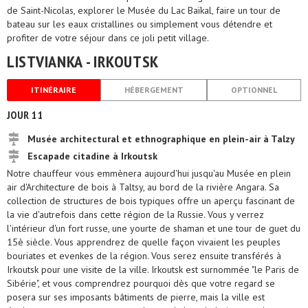
de Saint-Nicolas, explorer le Musée du Lac Baïkal, faire un tour de
bateau sur les eaux cristallines ou simplement vous détendre et
profiter de votre séjour dans ce joli petit village.
LISTVIANKA - IRKOUTSK
ITINÉRAIRE
HÉBERGEMENT
OPTIONNEL
JOUR 11
Musée architectural et ethnographique en plein-air à Talzy
Escapade citadine à Irkoutsk
Notre chauffeur vous emmènera aujourd'hui jusqu'au Musée en plein
air d'Architecture de bois à Taltsy, au bord de la rivière Angara. Sa
collection de structures de bois typiques offre un aperçu fascinant de
la vie d'autrefois dans cette région de la Russie. Vous y verrez
l'intérieur d'un fort russe, une yourte de shaman et une tour de guet du
15è siècle. Vous apprendrez de quelle façon vivaient les peuples
bouriates et evenkes de la région. Vous serez ensuite transférés à
Irkoutsk pour une visite de la ville. Irkoutsk est surnommée "le Paris de
Sibérie", et vous comprendrez pourquoi dès que votre regard se
posera sur ses imposants bâtiments de pierre, mais la ville est