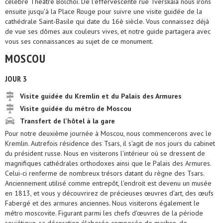
célèbre Théâtre Bolchoï. De l'effervescente rue Tverskaïa nous irons
ensuite jusqu'à la Place Rouge pour suivre une visite guidée de la
cathédrale Saint-Basile qui date du 16è siècle. Vous connaissez déjà
de vue ses dômes aux couleurs vives, et notre guide partagera avec
vous ses connaissances au sujet de ce monument.
MOSCOU
JOUR 3
Visite guidée du Kremlin et du Palais des Armures
Visite guidée du métro de Moscou
Transfert de l'hôtel à la gare
Pour notre deuxième journée à Moscou, nous commencerons avec le
Kremlin. Autrefois résidence des Tsars, il s'agit de nos jours du cabinet
du président russe. Nous en visiterons l'intérieur où se dressent de
magnifiques cathédrales orthodoxes ainsi que le Palais des Armures.
Celui-ci renferme de nombreux trésors datant du règne des Tsars.
Anciennement utilisé comme entrepôt, l'endroit est devenu un musée
en 1813, et vous y découvrirez de précieuses œuvres d'art, des œufs
Fabergé et des armures anciennes. Nous visiterons également le
métro moscovite. Figurant parmi les chefs d'œuvres de la période