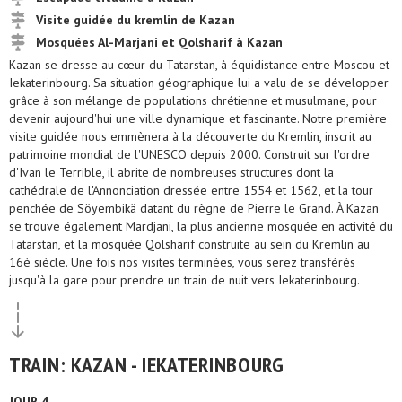
Visite guidée du kremlin de Kazan
Mosquées Al-Marjani et Qolsharif à Kazan
Kazan se dresse au cœur du Tatarstan, à équidistance entre Moscou et
Iekaterinbourg. Sa situation géographique lui a valu de se développer
grâce à son mélange de populations chrétienne et musulmane, pour
devenir aujourd'hui une ville dynamique et fascinante. Notre première
visite guidée nous emmènera à la découverte du Kremlin, inscrit au
patrimoine mondial de l'UNESCO depuis 2000. Construit sur l'ordre
d'Ivan le Terrible, il abrite de nombreuses structures dont la
cathédrale de l'Annonciation dressée entre 1554 et 1562, et la tour
penchée de Söyembikä datant du règne de Pierre le Grand. À Kazan
se trouve également Mardjani, la plus ancienne mosquée en activité du
Tatarstan, et la mosquée Qolsharif construite au sein du Kremlin au
16è siècle. Une fois nos visites terminées, vous serez transférés
jusqu'à la gare pour prendre un train de nuit vers Iekaterinbourg.
TRAIN: KAZAN - IEKATERINBOURG
JOUR 4