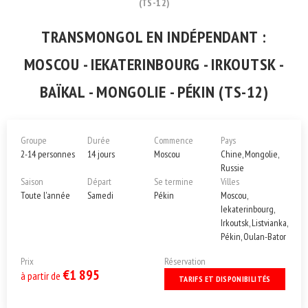
(TS-12)
TRANSMONGOL EN INDÉPENDANT :
MOSCOU - IEKATERINBOURG - IRKOUTSK -
BAÏKAL - MONGOLIE - PÉKIN (TS-12)
Groupe
Durée
Commence
Pays
2-14 personnes
14 jours
Moscou
Chine, Mongolie,
Russie
Saison
Départ
Se termine
Villes
Toute l'année
Samedi
Pékin
Moscou,
Iekaterinbourg,
Irkoutsk, Listvianka,
Pékin, Oulan-Bator
Prix
Réservation
€1 895
à partir de
TARIFS ET DISPONIBILITÉS