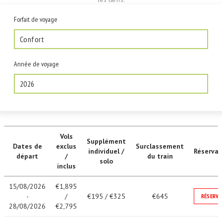
Forfait de voyage
Confort
Année de voyage
2026
Vols
Supplément
Dates de
exclus
Surclassement
individuel /
Réservat
départ
/
du train
solo
inclus
15/08/2026
€1,895
-
/
€195 / €325
€645
RÉSERVE
28/08/2026
€2,795