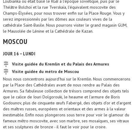
Loubianka où était basé le KGB à l'époque soviétique, puis par le
Théâtre Bolchoï et la rue Tverskaïa, l'équivalent moscovite des
Champs-Élysées, pour nous trouver enfin sur la Place Rouge. Vous y
serez impressionnés par les dômes aux couleurs vives de la
cathédrale Saint-Basile. Nous pourrons visiter le grand magasin GUM,
le Mausolée de Lénine et la Cathédrale de Kazan.
MOSCOU
JOUR 16 – LUNDI
Visite guidée du Kremlin et du Palais des Armures
Visite guidée du métro de Moscou
Nous nous concentrons aujourd'hui sur le Kremlin. Nous commencerons
par la Place des Cathédrales avant de nous rendre au Palais des
Armures. Sa fabuleuse collection de trésors comprend des objets tels
que le calice de Iouri Dolgorouki, le heaume et l'armure de Boris
Godounov, plus de cinquante œufs Fabergé, des objets d'or et d'argent
des maîtres russes, européens et orientaux et des armes à la valeur
inestimable. Enfin nous plongerons sous terre pour voir le glamour du
fameux métro moscovite, avec son marbre, ses mosaïques, ses vitraux
et ses sculptures de bronze - il faut le voir pour le croire.