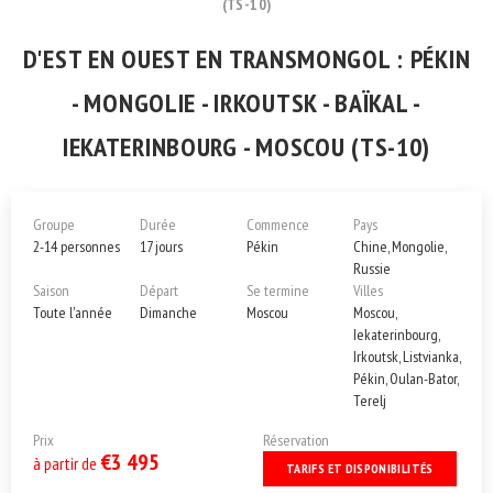
(TS-10)
D'EST EN OUEST EN TRANSMONGOL : PÉKIN
- MONGOLIE - IRKOUTSK - BAÏKAL -
IEKATERINBOURG - MOSCOU (TS-10)
Groupe
Durée
Commence
Pays
2-14 personnes
17 jours
Pékin
Chine, Mongolie,
Russie
Saison
Départ
Se termine
Villes
Toute l'année
Dimanche
Moscou
Moscou,
Iekaterinbourg,
Irkoutsk, Listvianka,
Pékin, Oulan-Bator,
Terelj
Prix
Réservation
€3 495
à partir de
TARIFS ET DISPONIBILITÉS