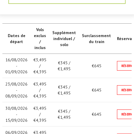
Vols
Supplément
Dates de
exclus
Surclassement
individuel /
Réservat
départ
/
du train
solo
inclus
16/08/2026
€3,495
€345 /
-
/
€645
RÉSERVE
€1,495
01/09/2026
€4,395
23/08/2026
€3,495
€345 /
-
/
€645
RÉSERVE
€1,495
08/09/2026
€4,395
30/08/2026
€3,495
€345 /
-
/
€645
RÉSERVE
€1,495
15/09/2026
€4,395
06/09/2026
€3,495