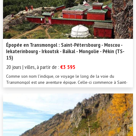
Épopée en Transmongol : Saint-Pétersbourg - Moscou -
Iekaterinbourg - Irkoutsk - Baïkal - Mongolie - Pékin (TS-
15)
20 jours | villes, à partir de :
€3 595
Comme son nom l'indique, ce voyage le long de la voie du
Transmongol est une aventure épique. Celle-ci commence à Saint-
Pétersbourg et se termine à Pékin, avec des escales...