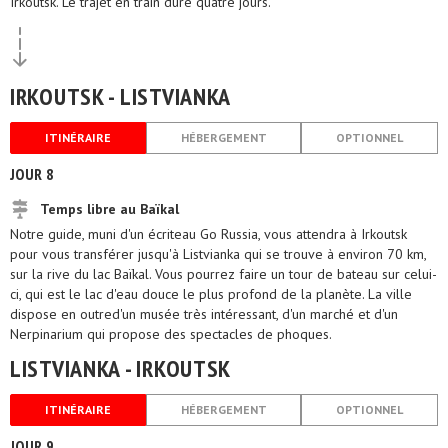
Irkoutsk. Le trajet en train dure quatre jours.
IRKOUTSK - LISTVIANKA
ITINÉRAIRE
HÉBERGEMENT
OPTIONNEL
JOUR 8
Temps libre au Baïkal
Notre guide, muni d'un écriteau Go Russia, vous attendra à Irkoutsk
pour vous transférer jusqu'à Listvianka qui se trouve à environ 70 km,
sur la rive du lac Baïkal. Vous pourrez faire un tour de bateau sur celui-
ci, qui est le lac d'eau douce le plus profond de la planète. La ville
dispose en outred'un musée très intéressant, d'un marché et d'un
Nerpinarium qui propose des spectacles de phoques.
LISTVIANKA - IRKOUTSK
ITINÉRAIRE
HÉBERGEMENT
OPTIONNEL
JOUR 9