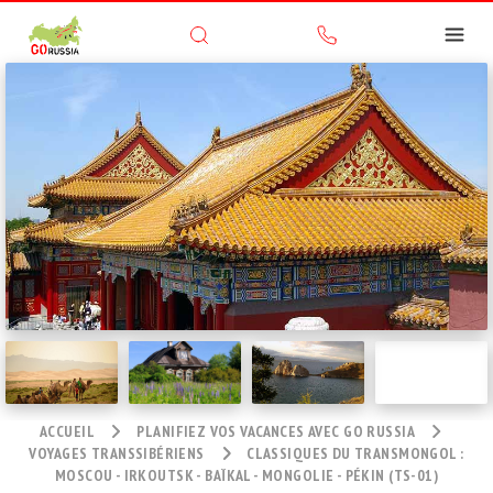
ACCUEIL
PLANIFIEZ VOS VACANCES AVEC GO RUSSIA
VOYAGES TRANSSIBÉRIENS
CLASSIQUES DU TRANSMONGOL :
MOSCOU - IRKOUTSK - BAÏKAL - MONGOLIE - PÉKIN (TS-01)