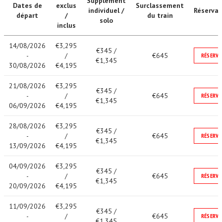
Supplément
Dates de
exclus
Surclassement
individuel /
Réservat
départ
/
du train
solo
inclus
14/08/2026
€3,295
€345 /
-
/
€645
RÉSERVE
€1,345
30/08/2026
€4,195
21/08/2026
€3,295
€345 /
-
/
€645
RÉSERVE
€1,345
06/09/2026
€4,195
28/08/2026
€3,295
€345 /
-
/
€645
RÉSERVE
€1,345
13/09/2026
€4,195
04/09/2026
€3,295
€345 /
-
/
€645
RÉSERVE
€1,345
20/09/2026
€4,195
11/09/2026
€3,295
€345 /
-
/
€645
RÉSERVE
€1,345