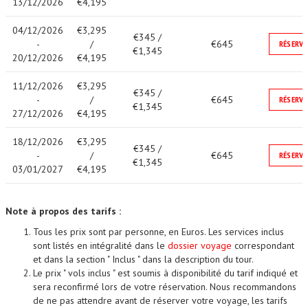
13/12/2026
€4,195
04/12/2026
€3,295
€345 /
-
/
€645
RÉSERVE
€1,345
20/12/2026
€4,195
11/12/2026
€3,295
€345 /
-
/
€645
RÉSERVE
€1,345
27/12/2026
€4,195
18/12/2026
€3,295
€345 /
-
/
€645
RÉSERVE
€1,345
03/01/2027
€4,195
Note à propos des tarifs :
Tous les prix sont par personne, en Euros. Les services inclus
sont listés en intégralité dans le
dossier voyage
correspondant
et dans la section " Inclus " dans la description du tour.
Le prix " vols inclus " est soumis à disponibilité du tarif indiqué et
sera reconfirmé lors de votre réservation. Nous recommandons
de ne pas attendre avant de réserver votre voyage, les tarifs