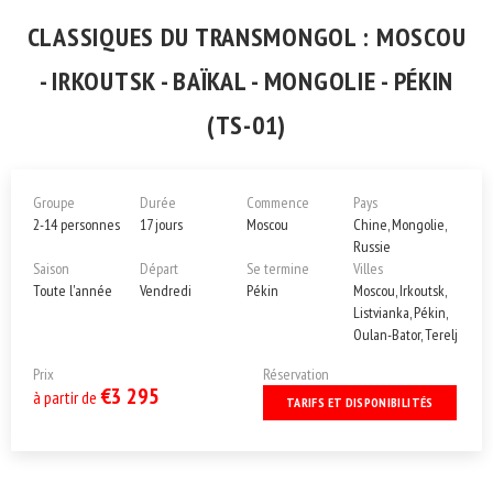
CLASSIQUES DU TRANSMONGOL : MOSCOU
- IRKOUTSK - BAÏKAL - MONGOLIE - PÉKIN
(TS-01)
Groupe
Durée
Commence
Pays
2-14 personnes
17 jours
Moscou
Chine, Mongolie,
Russie
Saison
Départ
Se termine
Villes
Toute l'année
Vendredi
Pékin
Moscou, Irkoutsk,
Listvianka, Pékin,
Oulan-Bator, Terelj
Prix
Réservation
€3 295
à partir de
TARIFS ET DISPONIBILITÉS