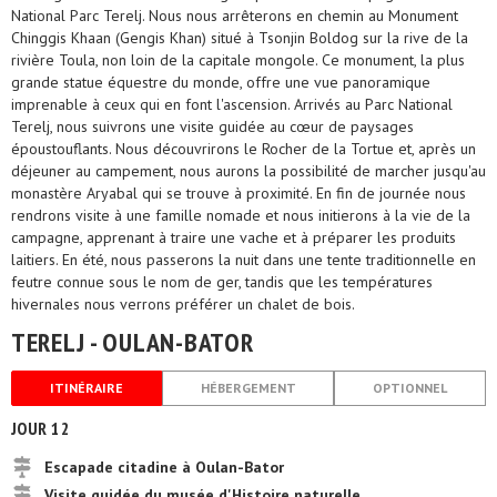
National Parc Terelj. Nous nous arrêterons en chemin au Monument
Chinggis Khaan (Gengis Khan) situé à Tsonjin Boldog sur la rive de la
rivière Toula, non loin de la capitale mongole. Ce monument, la plus
grande statue équestre du monde, offre une vue panoramique
imprenable à ceux qui en font l'ascension. Arrivés au Parc National
Terelj, nous suivrons une visite guidée au cœur de paysages
époustouflants. Nous découvrirons le Rocher de la Tortue et, après un
déjeuner au campement, nous aurons la possibilité de marcher jusqu'au
monastère Aryabal qui se trouve à proximité. En fin de journée nous
rendrons visite à une famille nomade et nous initierons à la vie de la
campagne, apprenant à traire une vache et à préparer les produits
laitiers. En été, nous passerons la nuit dans une tente traditionnelle en
feutre connue sous le nom de ger, tandis que les températures
hivernales nous verrons préférer un chalet de bois.
TERELJ - OULAN-BATOR
ITINÉRAIRE
HÉBERGEMENT
OPTIONNEL
JOUR 12
Escapade citadine à Oulan-Bator
Visite guidée du musée d'Histoire naturelle