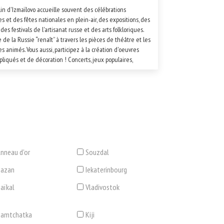
in d'Izmaïlovo accueille souvent des célébrations
es et des fêtes nationales en plein-air, des expositions, des
 des festivals de l'artisanat russe et des arts folkloriques.
e de la Russie “renaît” à travers les pièces de théâtre et les
es animés. Vous aussi, participez à la création d'oeuvres
ppliqués et de décoration ! Concerts, jeux populaires,
ons, duels, équitation, combats épics de héros, rififis et
de la semaine des crêpes (Maslenitsa) : voilà ce qui
ise la vie culturelle du Kremlin d'Izmaïlovo.
nneau d'or
Souzdal
Kazan
Iekaterinbourg
aïkal
Vladivostok
Kamtchatka
Kiji