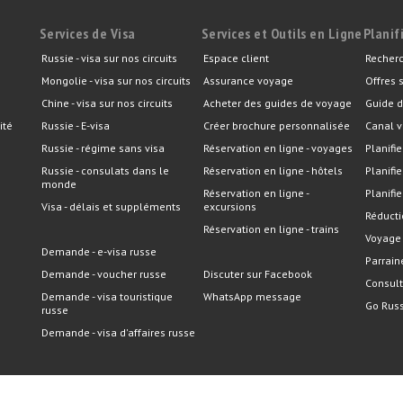
Services de Visa
Services et Outils en Ligne
Planif
Russie - visa sur nos circuits
Espace client
Recherc
Mongolie - visa sur nos circuits
Assurance voyage
Offres 
Chine - visa sur nos circuits
Acheter des guides de voyage
Guide d
ité
Russie - E-visa
Créer brochure personnalisée
Canal v
Russie - régime sans visa
Réservation en ligne - voyages
Planifie
Russie - consulats dans le
Réservation en ligne - hôtels
Planifi
monde
Réservation en ligne -
Planifie
Visa - délais et suppléments
excursions
Réducti
Réservation en ligne - trains
Voyage
Demande - e-visa russe
Parrain
Demande - voucher russe
Discuter sur Facebook
Consult
Demande - visa touristique
WhatsApp message
Go Russ
russe
Demande - visa d'affaires russe