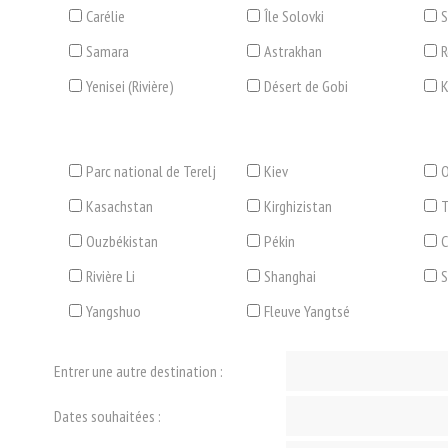
Carélie
Île Solovki
S
Samara
Astrakhan
R
Yenisei (Rivière)
Désert de Gobi
K
Parc national de Terelj
Kiev
O
Kasachstan
Kirghizistan
T
Ouzbékistan
Pékin
C
Rivière Li
Shanghai
Yangshuo
Fleuve Yangtsé
Entrer une autre destination :
Dates souhaitées :