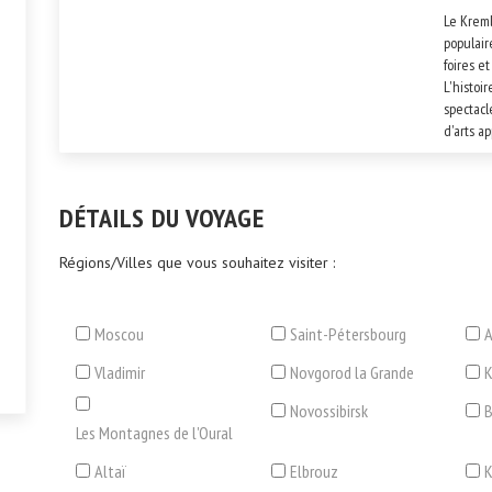
Le Kreml
populair
foires et
L'histoir
spectacl
d'arts a
compétiti
parades 
caractér
DÉTAILS DU VOYAGE
Régions/Villes que vous souhaitez visiter :
Moscou
Saint-Pétersbourg
A
Vladimir
Novgorod la Grande
Novossibirsk
B
Les Montagnes de l'Oural
Altaï
Elbrouz