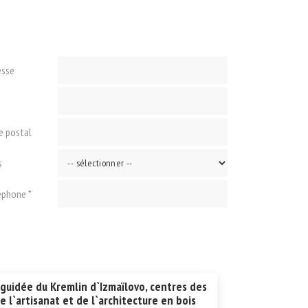
esse
e
e postal
s
éphone *
 guidée du Kremlin d`Izmaïlovo, centres des
de l`artisanat et de l`architecture en bois