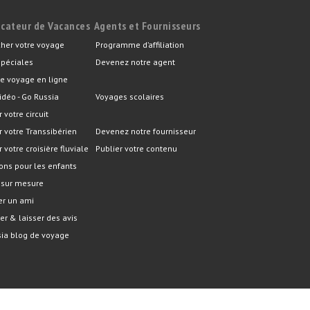
icateur de Vacances
Agents et Fournisseurs
her votre voyage
Programme d’affiliation
spéciales
Devenez notre agent
e voyage en ligne
idéo - Go Russia
Voyages scolaires
r votre circuit
er votre Transsibérien
Devenez notre fournisseur
r votre croisière fluviale
Publier votre contenu
ons pour les enfants
 sur mesure
er un ami
er & laisser des avis
ia blog de voyage