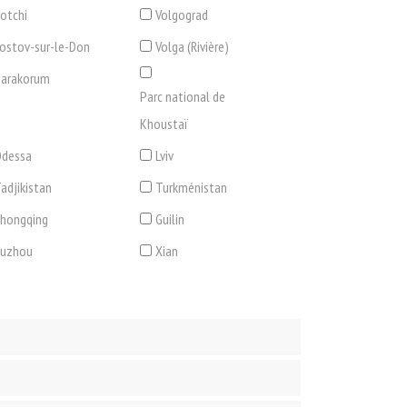
otchi
Volgograd
ostov-sur-le-Don
Volga (Rivière)
arakorum
Parc national de
Khoustaï
dessa
Lviv
adjikistan
Turkménistan
hongqing
Guilin
Suzhou
Xian