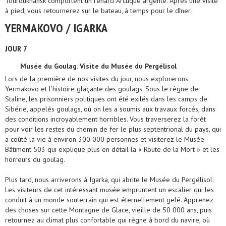
Touroukhansk comportent un renard Arctique argenté. Après une visite
à pied, vous retournerez sur le bateau, à temps pour le dîner.
YERMAKOVO / IGARKA
JOUR 7
Musée du Goulag. Visite du Musée du Pergélisol
Lors de la première de nos visites du jour, nous explorerons
Yermakovo et l’histoire glaçante des goulags. Sous le règne de
Staline, les prisonniers politiques ont été exilés dans les camps de
Sibérie, appelés goulags, où on les a soumis aux travaux forcés, dans
des conditions incroyablement horribles. Vous traverserez la forêt
pour voir les restes du chemin de fer le plus septentrional du pays, qui
a coûté la vie à environ 300 000 personnes et visiterez le Musée
Bâtiment 503 qui explique plus en détail la « Route de la Mort » et les
horreurs du goulag.
Plus tard, nous arriverons à Igarka, qui abrite le Musée du Pergélisol.
Les visiteurs de cet intéressant musée empruntent un escalier qui les
conduit à un monde souterrain qui est éternellement gelé. Apprenez
des choses sur cette Montagne de Glace, vieille de 50 000 ans, puis
retournez au climat plus confortable qui règne à bord du navire, où