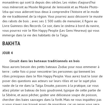
monastères qui sont là depuis des siècles. Les visites d’aujourd’hui
vous mèneront au Musée Régional de Ienisseïsk et au Musée Photo-
Izba qui vous aideront tous deux à comprendre l’histoire et le mode
de vie traditionnel de la région. Vous pourrez aussi découvrir le musée
des rabots de bois ; avec ses 1 500 outils de menuisier, il figure au
Livre Guinness des Records. Ce soir, dans le cinéma à bord du navire,
vous pourrez voir le film Happy People (Les Gens Heureux) qui vous
immerge dans la vie des habitants de la Taïga.
BAKHTA
JOUR 4
Circuit dans les bateaux traditionnels en bois
Nous aurons besoin des petits bateaux Zodiac pour nous emmener à
terre ; cette fois-ci pour rencontrer les personnes qui tiennent les
rôles principaux dans le film Happy People. Vous aurez tout le loisir de
poser des questions aux acteurs sur leurs rôles et sur le sujet plus
vaste de la vie dans la Taïga. Ensuite, passons à la pratique, car vous
allez piloter un bateau de bois goudronné, typique de cette partie de
la Sibérie, et aussi pêcher, goûter une délicieuse soupe de poisson,
chercher des baies sauvages dans la forêt. Mais ne vous inquiétez pas
si vous n’avez pas trouvé assez de nourriture, car un repas vous sera