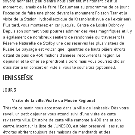
soyons honnêtes, peu d’entre nous l’ont fait, maintenant, c’est le
moment ou jamais de le faire ! Egalement au programme de ce jour :
l’occasion de faire une photo devant le monument Poisson Tsar et la
visite de la Station Hydroélectrique de Krasnoïarsk (vue de l'extérieur).
Plus tard, vous monterez en car jusqu’au Centre de Loisirs Bobrovy.
Depuis son sommet, vous pourrez admirer des vues magnifiques et il y
a également de nombreux sentiers de randonnée qui traversent la
Réserve Naturelle de Stolby, une des réserves les plus visitées de
Russie. Le paysage est volcanique : quantités de hauts piliers étroits
datant de plus de 450 millions d’années, recouvrent la région. Le
déjeuner et le dîner se prendront à bord mais vous pourrez choisir
d’assister à un concert en ville si vous le souhaitez (optionnel).
IENISSEÏSK
JOUR 3
Visite de la ville. Visite du Musée Régional
Très tôt ce matin nous accostons dans la ville de Ienisseïsk. Dès votre
réveil, un petit déjeuner vous attend, suivi d’une visite de cette
ravissante ville. L’histoire de cette ville remonte à 400 ans et son
centre, inscrit sur la liste de l’UNESCO, est bien préservé ; ses rues
étroites abritent toujours des maisons de marchands et des