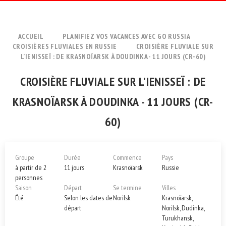
ACCUEIL
PLANIFIEZ VOS VACANCES AVEC GO RUSSIA
CROISIÈRES FLUVIALES EN RUSSIE
CROISIÈRE FLUVIALE SUR
L’IENISSEÏ : DE KRASNOÏARSK À DOUDINKA - 11 JOURS (CR-60)
CROISIÈRE FLUVIALE SUR L’IENISSEÏ : DE
KRASNOÏARSK À DOUDINKA - 11 JOURS (CR-
60)
Groupe
Durée
Commence
Pays
à partir de 2
11 jours
Krasnoïarsk
Russie
personnes
Saison
Départ
Se termine
Villes
Été
Selon les dates de
Norilsk
Krasnoïarsk,
départ
Norilsk, Dudinka,
Turukhansk,