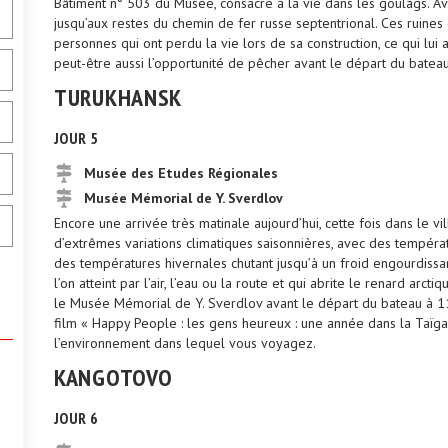
Bâtiment n° 503 du Musée, consacré à la vie dans les goulags. Av
jusqu’aux restes du chemin de fer russe septentrional. Ces ruine
personnes qui ont perdu la vie lors de sa construction, ce qui lui
peut-être aussi l’opportunité de pêcher avant le départ du batea
TURUKHANSK
JOUR 5
Musée des Etudes Régionales
Musée Mémorial de Y. Sverdlov
Encore une arrivée très matinale aujourd’hui, cette fois dans le v
d’extrêmes variations climatiques saisonnières, avec des températ
des températures hivernales chutant jusqu’à un froid engourdissa
l’on atteint par l’air, l’eau ou la route et qui abrite le renard arc
le Musée Mémorial de Y. Sverdlov avant le départ du bateau à 11h
film « Happy People : les gens heureux : une année dans la Taïga
.
l’environnement dans lequel vous voyagez.
KANGOTOVO
JOUR 6