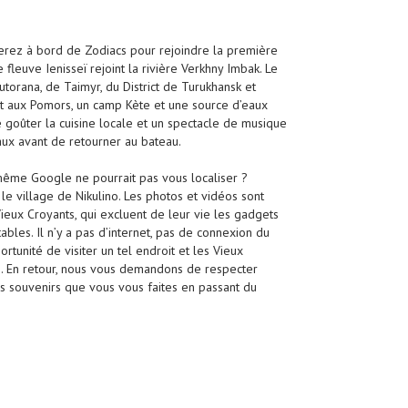
uerez à bord de Zodiacs pour rejoindre la première
leuve Ienisseï rejoint la rivière Verkhny Imbak. Le
torana, de Taimyr, du District de Turukhansk et
t aux Pomors, un camp Kète et une source d’eaux
 goûter la cuisine locale et un spectacle de musique
aux avant de retourner au bateau.
 même Google ne pourrait pas vous localiser ?
r le village de Nikulino. Les photos et vidéos sont
eux Croyants, qui excluent de leur vie les gadgets
bles. Il n’y a pas d’internet, pas de connexion du
ortunité de visiter un tel endroit et les Vieux
e. En retour, nous vous demandons de respecter
les souvenirs que vous vous faites en passant du