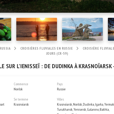
 RUSSIA
CROISIÈRES FLUVIALES EN RUSSIE
CROISIÈRE FLUVIALE
JOURS (CR-59)
E SUR L’IENISSEÏ : DE DUDINKA À KRASNOÏARSK 
Commence
Pays
Norilsk
Russie
Se termine
Villes
part
Krasnoïarsk
Krasnoïarsk, Norilsk, Dudinka, Igarka, Yermak
Turukhansk, Yeniseisk, Galanino, Bakhta,