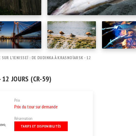
 SUR L’IENISSEÏ : DE DUDINKA À KRASNOÏARSK - 12
- 12 JOURS (CR-59)
Prix
Prix du tour sur demande
Réservation
ovo,
TARIFS ET DISPONIBILITÉS