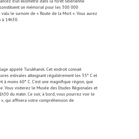
ancez d’un kilomètre dans la forêt sibérienne
s constituent un mémorial pour les 300 000
 a valu le surnom de « Route de la Mort ». Vous aurez
u à 14h30.
illage appelé Turukhansk. Cet endroit connait
ures estivales atteignant régulièrement les 35° C et
nt à moins 60° C. C’est une magnifique région, que
tique. Vous visiterez le Musée des Etudes Régionales et
30 du matin. Ce soir, à bord, vous pourrez voir le
 », qui affinera votre compréhension de