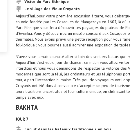
Visite du Parc Ethnique
Le village des Vieux Croyants
Aujourd’hui, pour votre première excursion à terre, vous débarq
colonie fondée par les Cosaques de Mangazeya en 1607, là où le f
Parc Ethnique vous fera découvrir les paysages du plateau de Pou
d’Evenkia. Vous y découvrirez un musée consacré aux Cosaques e
thermales. Nous avons prévu une petite réception pour vous faire
folklorique ; vous pourrez aussi admirer une exposition de table
N’avez-vous jamais souhaité aller si loin des sentiers battus que
Aujourd’hui, c’est votre jour de chance : ce matin vous allez visite
interdites et nous vous demandons de respecter la volonté des Vi
modernes que sont la télé, les ordinateurs et les téléphones porta
tout, à part l’interaction humaine. Très peu de voyageurs ont l’opp
Croyants ont été durs à convaincre d’accepter un peu de tourism
leurs traditions ancestrales et leur culture unique, en chérissant 
temps avec eux.
BAKHTA
JOUR 7
Circuit dans les bateaux traditionnels en bois