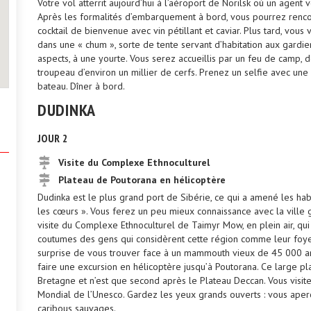
Votre vol atterrit aujourd’hui à l’aéroport de Norilsk où un agent 
Après les formalités d’embarquement à bord, vous pourrez renc
cocktail de bienvenue avec vin pétillant et caviar. Plus tard, vous 
dans une « chum », sorte de tente servant d’habitation aux gardi
aspects, à une yourte. Vous serez accueillis par un feu de camp, 
troupeau d’environ un millier de cerfs. Prenez un selfie avec une
bateau. Dîner à bord.
DUDINKA
JOUR 2
Visite du Complexe Ethnoculturel
Plateau de Poutorana en hélicoptère
Dudinka est le plus grand port de Sibérie, ce qui a amené les habi
les cœurs ». Vous ferez un peu mieux connaissance avec la ville
visite du Complexe Ethnoculturel de Taimyr Mow, en plein air, qui pr
coutumes des gens qui considèrent cette région comme leur foyer
surprise de vous trouver face à un mammouth vieux de 45 000 an
faire une excursion en hélicoptère jusqu’à Poutorana. Ce large pl
Bretagne et n’est que second après le Plateau Deccan. Vous visite
Mondial de l’Unesco. Gardez les yeux grands ouverts : vous ape
caribous sauvages.