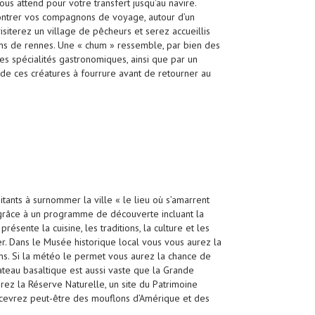
vous attend pour votre transfert jusqu’au navire.
ontrer vos compagnons de voyage, autour d’un
visiterez un village de pêcheurs et serez accueillis
ens de rennes. Une « chum » ressemble, par bien des
des spécialités gastronomiques, ainsi que par un
 de ces créatures à fourrure avant de retourner au
tants à surnommer la ville « le lieu où s’amarrent
 grâce à un programme de découverte incluant la
ésente la cuisine, les traditions, la culture et les
. Dans le Musée historique local vous vous aurez la
s. Si la météo le permet vous aurez la chance de
ateau basaltique est aussi vaste que la Grande
rez la Réserve Naturelle, un site du Patrimoine
rcevrez peut-être des mouflons d’Amérique et des