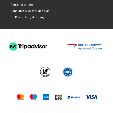
Parrainer un ami
Consulter & laisser des avis
Go Russia blog de voyage