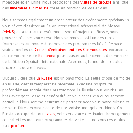
Mongolie et en Chine. Nous proposons des
visites de groupe
ainsi que
des
itinéraires sur mesure
créés en fonction de vos envies.
Nous sommes également un organisateur des événements spéciaux : si
vous rêvez d'assister au Salon international aérospatial de Moscou
(
MAKS
) ou à tout autre événement sportif majeur en Russie, nous
pouvons réaliser votre rêve. Nous sommes aussi l'un des rares
fournisseurs au monde à proposer des programmes liés à l'espace -
visites privées du
Centre d'entraînement des Cosmonautes
, excursions
au cosmodrome de
Baïkonour
pour assister au lancement des missions
de la Station Spatiale Internationale. Avec nous, le monde – et plus
encore – s'ouvre à vous.
Oubliez l'idée que
la Russie
est un pays froid. La seule chose de froide
en Russie, c'est la température hivernale. Avec une hospitalité
profondément ancrée dans ses traditions, la Russie vous ouvrira les
bras avec gentillesse et générosité, et vous serez chaleureusement
accueillis. Nous somme heureux de partager avec vous notre culture et
de vous faire découvrir celle de nos voisins mongols et chinois. Go
Russia s'occupe de tout :
visas
, vols vers votre destination, hébergement
central et les meilleurs programmes de visite – il ne vous reste plus
qu'à
profiter
.