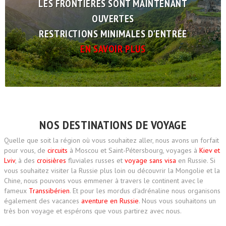
LES FRONTIÈRES SONT MAINTENANT
OUVERTES
RESTRICTIONS MINIMALES D'ENTRÉE
EN SAVOIR PLUS
NOS DESTINATIONS DE VOYAGE
Quelle que soit la région où vous souhaitez aller, nous avons un forfait
pour vous, de
circuits
à Moscou et Saint-Pétersbourg, voyages à
Kiev et
Lviv
, à des
croisières
fluviales russes et
voyage sans visa
en Russie. Si
vous souhaitez visiter la Russie plus loin ou découvrir la Mongolie et la
Chine, nous pouvons vous emmener à travers le continent avec le
fameux
Transsibérien
. Et pour les mordus d'adrénaline nous organisons
également des vacances
aventure en Russie
. Nous vous souhaitons un
très bon voyage et espérons que vous partirez avec nous.