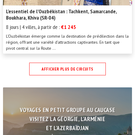
L’essentiel de l'Ouzbékistan : Tachkent, Samarcande,
Boukhara, Khiva (SR-04)
8 jours | 4 villes, à partir de :
€1 245
L'Ouzbékistan émerge comme la destination de prédilection dans la
région, offrant une variété d'attractions captivantes. En tant que
pivot central sur la Route ...
AFFICHER PLUS DE CIRCUITS
VOYAGES EN PETIT GROUPE AU CAUCASE
VISITEZ LA GÉORGIE, ​​L'ARMÉNIE
ET L'AZERBAÏDJAN