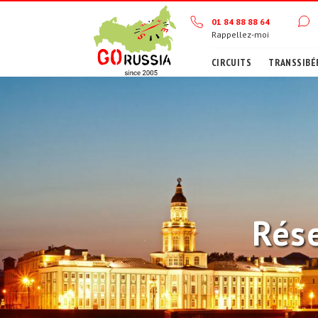
01 84 88 88 64
Rappellez-moi
CIRCUITS
TRANSSIBÉ
Rése