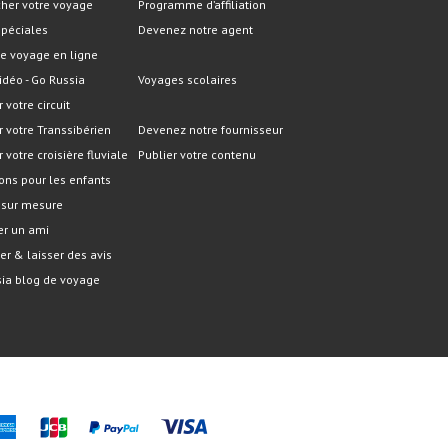
her votre voyage
Programme d’affiliation
spéciales
Devenez notre agent
e voyage en ligne
idéo - Go Russia
Voyages scolaires
r votre circuit
er votre Transsibérien
Devenez notre fournisseur
r votre croisière fluviale
Publier votre contenu
ons pour les enfants
 sur mesure
er un ami
er & laisser des avis
ia blog de voyage