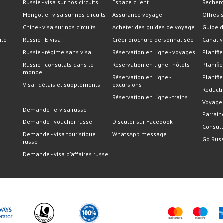
Russie - visa sur nos circuits
Espace client
Recherc
Mongolie - visa sur nos circuits
Assurance voyage
Offres 
Chine - visa sur nos circuits
Acheter des guides de voyage
Guide d
ité
Russie - E-visa
Créer brochure personnalisée
Canal v
Russie - régime sans visa
Réservation en ligne - voyages
Planifie
Russie - consulats dans le
Réservation en ligne - hôtels
Planifi
monde
Réservation en ligne -
Planifie
Visa - délais et suppléments
excursions
Réducti
Réservation en ligne - trains
Voyage
Demande - e-visa russe
Parrain
Demande - voucher russe
Discuter sur Facebook
Consult
Demande - visa touristique
WhatsApp message
Go Russ
russe
Demande - visa d'affaires russe