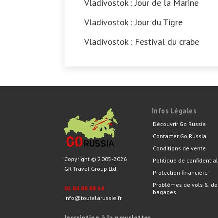
Vladivostok : Jour de la Marine
Vladivostok : Jour du Tigre
Vladivostok : Festival du crabe
Infos Légales
Découvrir Go Russia
Contacter Go Russia
Conditions de vente
Copyright © 2005-2026
Politique de confidential
GR Travel Group Ltd.
Protection financière
Problèmes de vols & de
01 84 88 88 64
bagages
info@toutelarussie.fr
Inscription à la newsletter