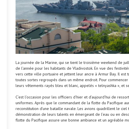
La journée de la Marine, qui se tient le troisième weekend de juil
de l’année pour les habitants de Vladivostok. En vue des festivités
vers cette ville portuaire et jettent leur ancre à Armur Bay. Il es
toutes sortes regroupés dans un même endroit. Pour commencer ce
leurs vêtements rayés bleu et blanc, appelés « telnyashka », et 
C’est l’occasion pour les officiers d’hier et d’aujourd’hui de resso
uniformes. Après que le commandant de la flotte du Pacifique aur
reconstitution d’une bataille navale. Les avions quadrillent le ciel
démonstration de leurs talents en émergeant de l’eau ou en desce
flotte du Pacifique assure une bonne ambiance et un agréable m