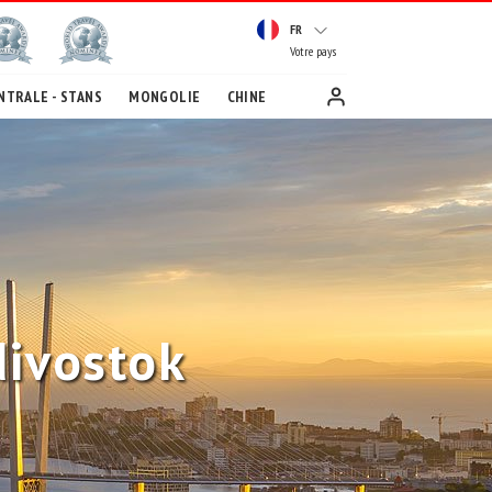
FR
Votre pays
NTRALE - STANS
MONGOLIE
CHINE
divostok