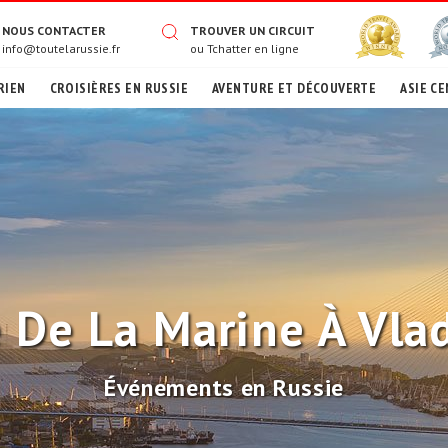
NOUS CONTACTER
TROUVER UN CIRCUIT
info@toutelarussie.fr
ou
Tchatter en ligne
RIEN
CROISIÈRES EN RUSSIE
AVENTURE ET DÉCOUVERTE
ASIE CE
 De La Marine À Vla
Événements en Russie