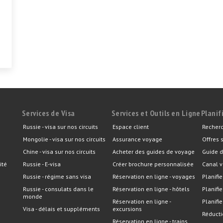
Services de Visa
Services et Outils en Ligne
Planif
Russie - visa sur nos circuits
Espace client
Recherc
Mongolie - visa sur nos circuits
Assurance voyage
Offres 
Chine - visa sur nos circuits
Acheter des guides de voyage
Guide d
ité
Russie - E-visa
Créer brochure personnalisée
Canal v
Russie - régime sans visa
Réservation en ligne - voyages
Planifie
Russie - consulats dans le
Réservation en ligne - hôtels
Planifi
monde
Réservation en ligne -
Planifie
Visa - délais et suppléments
excursions
Réducti
Réservation en ligne - trains