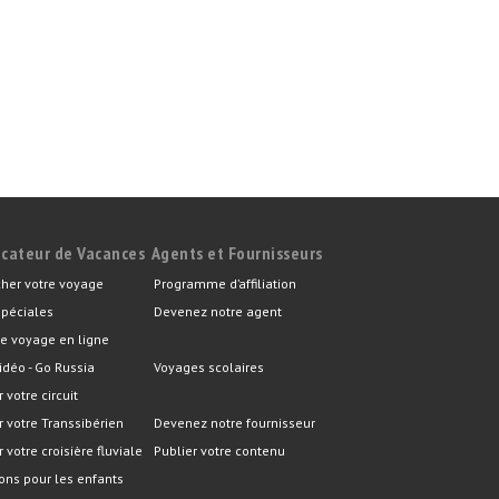
icateur de Vacances
Agents et Fournisseurs
her votre voyage
Programme d’affiliation
spéciales
Devenez notre agent
e voyage en ligne
idéo - Go Russia
Voyages scolaires
r votre circuit
er votre Transsibérien
Devenez notre fournisseur
r votre croisière fluviale
Publier votre contenu
ons pour les enfants