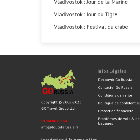
Vladivostok : Jour de la Marine
Vladivostok : Jour du Tigre
Vladivostok : Festival du crabe
Infos Légales
Découvrir Go Russia
Contacter Go Russia
Conditions de vente
Copyright © 2005-2026
Politique de confidential
GR Travel Group Ltd.
Protection financière
Problèmes de vols & de
01 84 88 88 64
bagages
info@toutelarussie.fr
Inscription à la newsletter