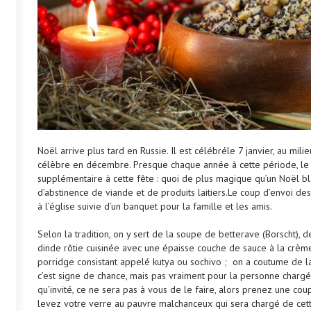
Noël arrive plus tard en Russie. Il est célébréle 7 janvier, au mili
célèbre en décembre. Presque chaque année à cette période, le 
supplémentaire à cette fête : quoi de plus magique qu’un Noël blan
d’abstinence de viande et de produits laitiers.Le coup d’envoi des
à l’église suivie d’un banquet pour la famille et les amis.
Selon la tradition, on y sert de la soupe de betterave (Borscht), d
dinde rôtie cuisinée avec une épaisse couche de sauce à la crèm
porridge consistant appelé kutya ou sochivo ; on a coutume de lan
c’est signe de chance, mais pas vraiment pour la personne chargé
qu’invité, ce ne sera pas à vous de le faire, alors prenez une c
levez votre verre au pauvre malchanceux qui sera chargé de cett