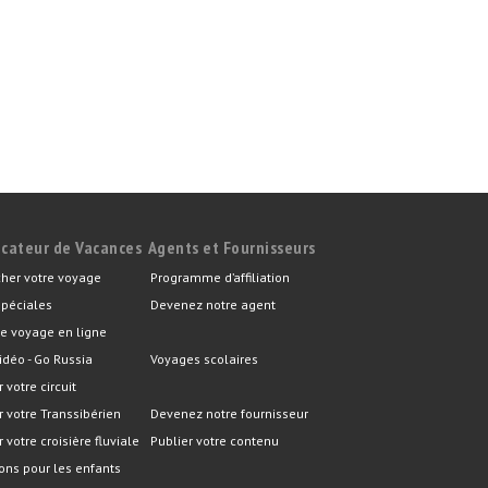
icateur de Vacances
Agents et Fournisseurs
her votre voyage
Programme d’affiliation
spéciales
Devenez notre agent
e voyage en ligne
idéo - Go Russia
Voyages scolaires
r votre circuit
er votre Transsibérien
Devenez notre fournisseur
r votre croisière fluviale
Publier votre contenu
ons pour les enfants