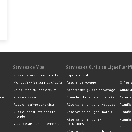
Services de Visa
Services et Outils en Ligne
Planif
Russie - visa sur nos circuits
Espace client
Recherc
Mongolie - visa sur nos circuits
Assurance voyage
Offres 
Chine - visa sur nos circuits
Acheter des guides de voyage
Guide d
ité
Russie - E-visa
Créer brochure personnalisée
Canal v
Russie - régime sans visa
Réservation en ligne - voyages
Planifie
Russie - consulats dans le
Réservation en ligne - hôtels
Planifi
monde
Réservation en ligne -
Planifie
Visa - délais et suppléments
excursions
Réducti
Réservation en ligne - trains