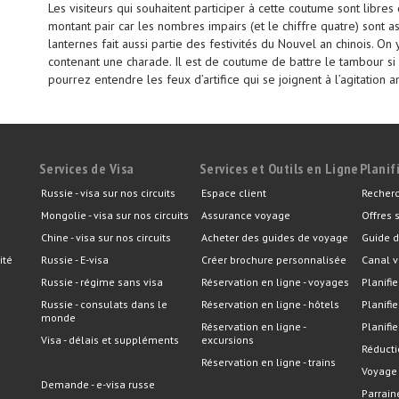
Les visiteurs qui souhaitent participer à cette coutume sont libres
montant pair car les nombres impairs (et le chiffre quatre) sont a
lanternes fait aussi partie des festivités du Nouvel an chinois. O
contenant une charade. Il est de coutume de battre le tambour si 
pourrez entendre les feux d’artifice qui se joignent à l’agitation 
Services de Visa
Services et Outils en Ligne
Planif
Russie - visa sur nos circuits
Espace client
Recherc
Mongolie - visa sur nos circuits
Assurance voyage
Offres 
Chine - visa sur nos circuits
Acheter des guides de voyage
Guide d
ité
Russie - E-visa
Créer brochure personnalisée
Canal v
Russie - régime sans visa
Réservation en ligne - voyages
Planifie
Russie - consulats dans le
Réservation en ligne - hôtels
Planifi
monde
Réservation en ligne -
Planifie
Visa - délais et suppléments
excursions
Réducti
Réservation en ligne - trains
Voyage
Demande - e-visa russe
Parrain