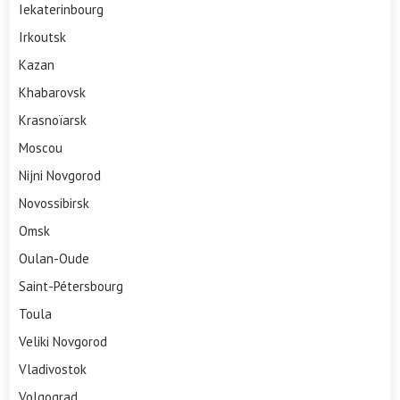
Iekaterinbourg
Irkoutsk
Kazan
Khabarovsk
Krasnoïarsk
Moscou
Nijni Novgorod
Novossibirsk
Omsk
Oulan-Oude
Saint-Pétersbourg
Toula
Veliki Novgorod
Vladivostok
Volgograd