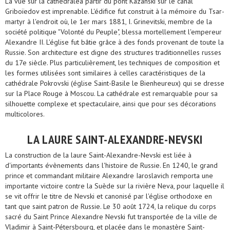
La vue sur la cathédraleà partir du pont Kazanski sur le canal
Griboïedov est imprenable. L'édifice fut construit à la mémoire du Tsar-
martyr à l'endroit où, le 1er mars 1881, I. Grinevitski, membre de la
société politique "Volonté du Peuple", blessa mortellement l'empereur
Alexandre II. L'église fut bâtie grâce à des fonds provenant de toute la
Russie. Son architecture est digne des structures traditionnelles russes
du 17e siècle. Plus particulièrement, les techniques de composition et
les formes utilisées sont similaires à celles caractéristiques de la
cathédrale Pokrovski (église Saint-Basile le Bienheureux) qui se dresse
sur la Place Rouge à Moscou. La cathédrale est remarquable pour sa
silhouette complexe et spectaculaire, ainsi que pour ses décorations
multicolores.
LA LAURE SAINT-ALEXANDRE-NEVSKI
La construction de la laure Saint-Alexandre-Nevski est liée à
d'importants évènements dans l'histoire de Russie. En 1240, le grand
prince et commandant militaire Alexandre Iaroslavich remporta une
importante victoire contre la Suède sur la rivière Neva, pour laquelle il
se vit offrir le titre de Nevski et canonisé par l'église orthodoxe en
tant que saint patron de Russie. Le 30 août 1724, la relique du corps
sacré du Saint Prince Alexandre Nevski fut transportée de la ville de
Vladimir à Saint-Pétersbourg, et placée dans le monastère Saint-