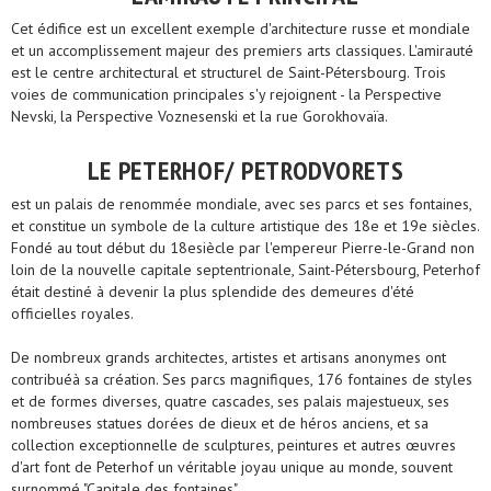
Cet édifice est un excellent exemple d'architecture russe et mondiale
et un accomplissement majeur des premiers arts classiques. L'amirauté
est le centre architectural et structurel de Saint-Pétersbourg. Trois
voies de communication principales s'y rejoignent - la Perspective
Nevski, la Perspective Voznesenski et la rue Gorokhovaïa.
LE PETERHOF/ PETRODVORETS
est un palais de renommée mondiale, avec ses parcs et ses fontaines,
et constitue un symbole de la culture artistique des 18e et 19e siècles.
Fondé au tout début du 18esiècle par l'empereur Pierre-le-Grand non
loin de la nouvelle capitale septentrionale, Saint-Pétersbourg, Peterhof
était destiné à devenir la plus splendide des demeures d'été
officielles royales.
De nombreux grands architectes, artistes et artisans anonymes ont
contribuéà sa création. Ses parcs magnifiques, 176 fontaines de styles
et de formes diverses, quatre cascades, ses palais majestueux, ses
nombreuses statues dorées de dieux et de héros anciens, et sa
collection exceptionnelle de sculptures, peintures et autres œuvres
d'art font de Peterhof un véritable joyau unique au monde, souvent
surnommé "Capitale des fontaines".