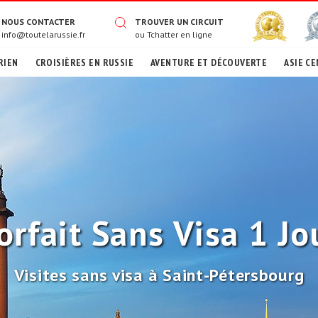
NOUS CONTACTER
TROUVER UN CIRCUIT
info@toutelarussie.fr
ou
Tchatter en ligne
RIEN
CROISIÈRES EN RUSSIE
AVENTURE ET DÉCOUVERTE
ASIE CE
orfait Sans Visa 1 Jo
Visites sans visa à Saint-Pétersbourg