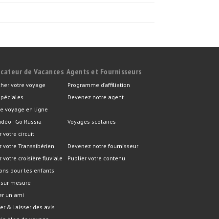
icateur de Vacances
Agents et Fournisseurs
her votre voyage
Programme d’affiliation
spéciales
Devenez notre agent
e voyage en ligne
idéo - Go Russia
Voyages scolaires
r votre circuit
er votre Transsibérien
Devenez notre fournisseur
r votre croisière fluviale
Publier votre contenu
ons pour les enfants
 sur mesure
er un ami
er & laisser des avis