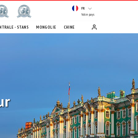
FR
Votre pays
NTRALE - STANS
MONGOLIE
CHINE
ur