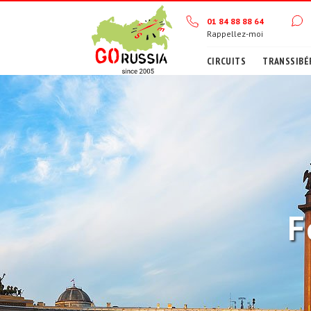
01 84 88 88 64
Rappellez-moi
CIRCUITS
TRANSSIBÉ
F