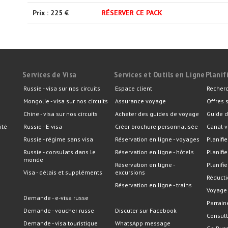
Prix : 225 €
RÉSERVER CE PACK
Services de Visa
Services et Outils en Ligne
Planif
Russie - visa sur nos circuits
Espace client
Recherc
Mongolie - visa sur nos circuits
Assurance voyage
Offres 
Chine - visa sur nos circuits
Acheter des guides de voyage
Guide d
ité
Russie - E-visa
Créer brochure personnalisée
Canal v
Russie - régime sans visa
Réservation en ligne - voyages
Planifie
Russie - consulats dans le
Réservation en ligne - hôtels
Planifi
monde
Réservation en ligne -
Planifie
Visa - délais et suppléments
excursions
Réducti
Réservation en ligne - trains
Voyage
Demande - e-visa russe
Parrain
Demande - voucher russe
Discuter sur Facebook
Consult
Demande - visa touristique
WhatsApp message