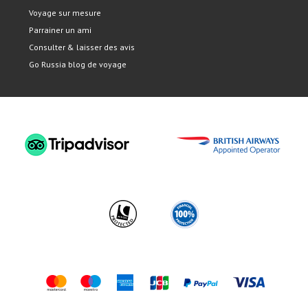
Voyage sur mesure
Parrainer un ami
Consulter & laisser des avis
Go Russia blog de voyage