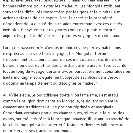
esprits invisibles, avec lesquels les humains doivent entretenir de
bonnes relations pour éviter les malheurs. Les Mongols attribuent
souvent les difficultés rencontrées par les gens et leur bétail aux
actions néfastes de ces esprits. Ainsi, la santé et la prospérité
dépendent de la qualité de la relation entretenue avec ces entités
invisibles. Ce système de croyances complexe persiste encore
aujourd'hui, parfois déconcertant pour les voyageurs occidentaux.
Lorsqu'ils passent près d'ovoos (monticules de pierres, habitations
d'esprits) au cours de leurs voyages, les Mongols effectuent
fréquemment trois tours autour de ces monticules et sacrifient des
bonbons ou d'autres offrandes, cherchant ainsi à assurer leur sécurité
tout au long du voyage. Certains ovoos, particulièrement ceux situés en
haute montagne, sont également l'objet de sacrifices dans l'espoir
d'obtenir un temps clément ou d'éloigner le malheur.
Au XVIIe siècle, le bouddhisme tibétain, ou lamaïsme, s'est établi
comme la religion dominante en Mongolie, reléguant souvent le
chamanisme traditionnel à une position réprimée et marginale.
Cependant, certaines pratiques chamaniques, telles que le culte des
ovoos, ont été intégrées à la pratique lamaïste, illustrant la capacité de
la culture mongole à absorber et à fusionner diverses influences tout
en préservant ses traditions anciennes.