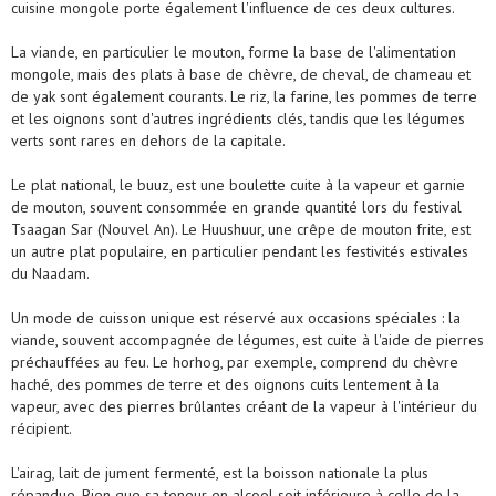
cuisine mongole porte également l'influence de ces deux cultures.
La viande, en particulier le mouton, forme la base de l'alimentation
mongole, mais des plats à base de chèvre, de cheval, de chameau et
de yak sont également courants. Le riz, la farine, les pommes de terre
et les oignons sont d'autres ingrédients clés, tandis que les légumes
verts sont rares en dehors de la capitale.
Le plat national, le buuz, est une boulette cuite à la vapeur et garnie
de mouton, souvent consommée en grande quantité lors du festival
Tsaagan Sar (Nouvel An). Le Huushuur, une crêpe de mouton frite, est
un autre plat populaire, en particulier pendant les festivités estivales
du Naadam.
Un mode de cuisson unique est réservé aux occasions spéciales : la
viande, souvent accompagnée de légumes, est cuite à l'aide de pierres
préchauffées au feu. Le horhog, par exemple, comprend du chèvre
haché, des pommes de terre et des oignons cuits lentement à la
vapeur, avec des pierres brûlantes créant de la vapeur à l'intérieur du
récipient.
L'airag, lait de jument fermenté, est la boisson nationale la plus
répandue. Bien que sa teneur en alcool soit inférieure à celle de la