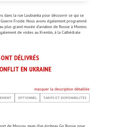
ns dans la rue Loubianka pour découvrir ce qui se
 la Guerre Froide. Nous avons également programmé
 au plus grand musée d'aviation de Russie à Monino.
alement de visites au Kremlin, à la Cathédrale
SONT DÉLIVRÉS
ONFLIT EN UKRAINE
masquer la description détaillée
GEMENT
OPTIONNEL
TARIFS ET DISPONIBILITÉS
port de Moscou, muni d'un écriteau Go Russia, pour