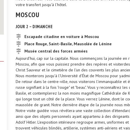
votre transfert jusqu'à l'hôtel.
MOSCOU
JOUR 2 – DIMANCHE
Escapade citadine en voiture à Moscou
Place Rouge, Saint-Basile, Mausolée de Lénine
Musée central des forces armées
Aujourd'hui, cap sur la capitale. Nous commençons la journée en r
Moscou, afin que vous puissiez prendre des repères et visiterde
Christ Sauveur et le cimetière de l'un des couvents les plus ancie
Nous monterons jusqu'à l'Université d'État de Moscou pour yadmire
De retour dans le centre-ville, nous visiterons l'immanquable et
russe signifiant à la fois "rouge" et "beau". Vous y reconnaîtrez l
Basile, et contemplerez la non moins magnifique Cathédrale de 
qui longe tout un côté de la place. Vous verrez Lénine, dont le 
mausolée de granit. Notre dernière étape de la journée nous mè
Notre visite guidée vous révélera une vaste collection d'étendar
ainsi que des objets personnels ayant appartenu à des dirigeants 
Adolf Hitler. L'exposition intérieure regroupe armes, uniformes et d
trouvent véhicules blindés, artillerie, systèmes anti-aériens et va