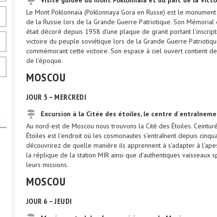
Visite guidée du mont Poklonnaïa et du parc de la Victo
Le Mont Poklonnaïa (Poklonnaya Gora en Russe) est le monument le 
de la Russie lors de la Grande Guerre Patriotique. Son Mémorial d
était décoré depuis 1958 d'une plaque de granit portant l'inscript
victoire du peuple soviétique lors de la Grande Guerre Patriotiqu
commémorant cette victoire. Son espace à ciel ouvert contient de 
de l'époque.
MOSCOU
JOUR 5 – MERCREDI
Excursion à la Citée des étoiles, le centre d`entraîne
Au nord-est de Moscou nous trouvons la Cité des Étoiles. Ceinturé
Étoiles est l'endroit où les cosmonautes s'entraînent depuis cinqua
découvrirez de quelle manière ils apprennent à s'adapter à l'ape
la réplique de la station MIR ainsi que d'authentiques vaisseaux 
leurs missions.
MOSCOU
JOUR 6 – JEUDI