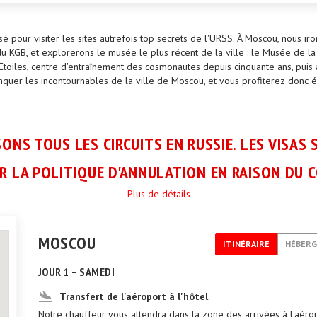
 pour visiter les sites autrefois top secrets de l'URSS. À Moscou, nous iro
du KGB, et explorerons le musée le plus récent de la ville : le Musée de
 Étoiles, centre d'entraînement des cosmonautes depuis cinquante ans, puis
er les incontournables de la ville de Moscou, et vous profiterez donc ég
ONS TOUS LES CIRCUITS EN RUSSIE. LES VISAS 
R LA POLITIQUE D'ANNULATION EN RAISON DU C
Plus de détails
MOSCOU
ITINÉRAIRE
HÉBER
JOUR 1 – SAMEDI
Transfert de l'aéroport à l'hôtel
Notre chauffeur vous attendra dans la zone des arrivées à l'aéro