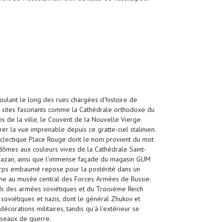
oulant le long des rues chargées d'histoire de
s sites fascinants comme la Cathédrale orthodoxe du
ns de la ville, le Couvent de la Nouvelle Vierge.
r la vue imprenable depuis ce gratte-ciel stalinien.
 éclectique Place Rouge dont le nom provient du mot
es dômes aux couleurs vives de la Cathédrale Saint-
Kazan, ainsi que l'immense façade du magasin GUM
corps embaumé repose pour la postérité dans un
ne au musée central des Forces Armées de Russie.
ds des armées soviétiques et du Troisième Reich
soviétiques et nazis, dont le général Zhukov et
écorations militaires, tandis qu'à l'extérieur se
isseaux de guerre.