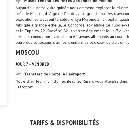
Musée central des forces aériennes de Monino
Aujourd'hui, notre visite guidée nous emmène explorer le Musée 
près de Moscou, il s'agit de l'un des plus grands musées d'aviati
exposition se trouvent le célèbre Ilya Muromets - un biplan qu
fabriqué à grande échelle, le "Concorde" soviétique (le Tupolev
.
et le Tupolev-22 (Backfire). Vous verrez également le La-7 d'Iv
héros et connu pour avoir abattu 62 avions allemands au cours 
outre des collections d'armes, d'uniformes et d'œuvres d'art en lie
MOSCOU
JOUR 7 – VENDREDI
Transfert de l`hôtel à l`aéroport
Notre chauffeur, muni d'un écriteau Go Russia, vous attendra dans 
l'aéroport.
TARIFS & DISPONIBILITÉS