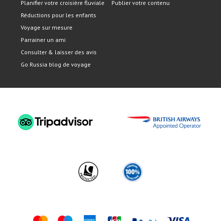
Planifier votre croisière fluviale
Publier votre contenu
Réductions pour les enfants
Voyage sur mesure
Parrainer un ami
Consulter & laisser des avis
Go Russia blog de voyage