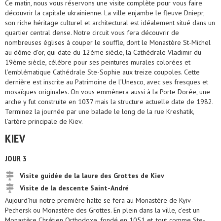
Ce matin, nous vous réservons une visite complète pour vous faire
découvrir la capitale ukrainienne. La ville enjambe le fleuve Dniepr,
son riche héritage culturel et architectural est idéalement situé dans un
quartier central dense. Notre circuit vous fera découvrir de
nombreuses églises à couper le souffle, dont le Monastère St-Michel
au dôme d’or, qui date du 12ème siècle, la Cathédrale Vladimir du
19ème siècle, célèbre pour ses peintures murales colorées et
l’emblématique Cathédrale Ste-Sophie aux treize coupoles. Cette
dernière est inscrite au Patrimoine de l’Unesco, avec ses fresques et
mosaïques originales. On vous emmènera aussi à la Porte Dorée, une
arche y fut construite en 1037 mais la structure actuelle date de 1982.
Terminez la journée par une balade le long de la rue Kreshatik,
l’artère principale de Kiev.
KIEV
JOUR 3
Visite guidée de la laure des Grottes de Kiev
Visite de la descente Saint-André
Aujourd’hui notre première halte se fera au Monastère de Kyiv-
Pechersk ou Monastère des Grottes. En plein dans la ville, c’est un
Monastère Chrétien Orthodoxe, fondé en 1051 et, tout comme Ste-