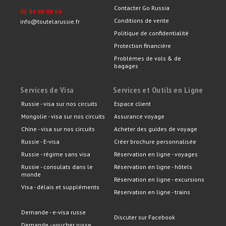
Contacter Go Russia
01 84 88 88 64
Conditions de vente
info@toutelarussie.fr
Politique de confidentialité
Protection financière
Problèmes de vols & de
bagages
Services de Visa
Services et Outils en Ligne
Russie - visa sur nos circuits
Espace client
Mongolie - visa sur nos circuits
Assurance voyage
Chine - visa sur nos circuits
Acheter des guides de voyage
Russie - E-visa
Créer brochure personnalisée
Russie - régime sans visa
Réservation en ligne - voyages
Russie - consulats dans le
Réservation en ligne - hôtels
monde
Réservation en ligne - excursions
Visa - délais et suppléments
Réservation en ligne - trains
Demande - e-visa russe
Discuter sur Facebook
Demande - voucher russe