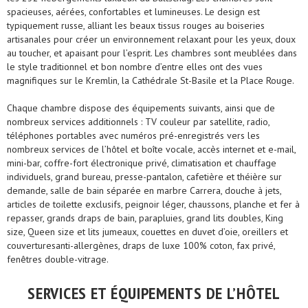
spacieuses, aérées, confortables et lumineuses. Le design est
typiquement russe, alliant les beaux tissus rouges au boiseries
artisanales pour créer un environnement relaxant pour les yeux, doux
au toucher, et apaisant pour l’esprit. Les chambres sont meublées dans
le style traditionnel et bon nombre d’entre elles ont des vues
magnifiques sur le Kremlin, la Cathédrale St-Basile et la Place Rouge.
Chaque chambre dispose des équipements suivants, ainsi que de
nombreux services additionnels : TV couleur par satellite, radio,
téléphones portables avec numéros pré-enregistrés vers les
nombreux services de l’hôtel et boîte vocale, accès internet et e-mail,
mini-bar, coffre-fort électronique privé, climatisation et chauffage
individuels, grand bureau, presse-pantalon, cafetière et théière sur
demande, salle de bain séparée en marbre Carrera, douche à jets,
articles de toilette exclusifs, peignoir léger, chaussons, planche et fer à
repasser, grands draps de bain, parapluies, grand lits doubles, King
size, Queen size et lits jumeaux, couettes en duvet d’oie, oreillers et
couverturesanti-allergènes, draps de luxe 100% coton, fax privé,
fenêtres double-vitrage.
SERVICES ET ÉQUIPEMENTS DE L’HÔTEL