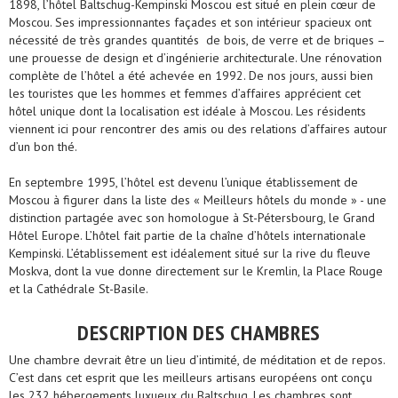
1898, l’hôtel Baltschug-Kempinski Moscou est situé en plein cœur de
Moscou. Ses impressionnantes façades et son intérieur spacieux ont
nécessité de très grandes quantités de bois, de verre et de briques –
une prouesse de design et d’ingénierie architecturale. Une rénovation
complète de l’hôtel a été achevée en 1992. De nos jours, aussi bien
les touristes que les hommes et femmes d’affaires apprécient cet
hôtel unique dont la localisation est idéale à Moscou. Les résidents
viennent ici pour rencontrer des amis ou des relations d’affaires autour
d’un bon thé.
En septembre 1995, l’hôtel est devenu l’unique établissement de
Moscou à figurer dans la liste des « Meilleurs hôtels du monde » - une
distinction partagée avec son homologue à St-Pétersbourg, le Grand
Hôtel Europe. L’hôtel fait partie de la chaîne d’hôtels internationale
Kempinski. L’établissement est idéalement situé sur la rive du fleuve
Moskva, dont la vue donne directement sur le Kremlin, la Place Rouge
et la Cathédrale St-Basile.
DESCRIPTION DES CHAMBRES
Une chambre devrait être un lieu d’intimité, de méditation et de repos.
C’est dans cet esprit que les meilleurs artisans européens ont conçu
les 232 hébergements luxueux du Baltschug. Les chambres sont