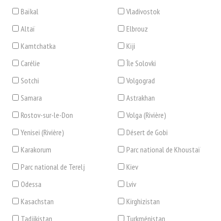
Baïkal
Vladivostok
Altaï
Elbrouz
Kamtchatka
Kiji
Carélie
Île Solovki
Sotchi
Volgograd
Samara
Astrakhan
Rostov-sur-le-Don
Volga (Rivière)
Yenisei (Rivière)
Désert de Gobi
Karakorum
Parc national de Khoustaï
Parc national de Terelj
Kiev
Odessa
Lviv
Kasachstan
Kirghizistan
Tadjikistan
Turkménistan