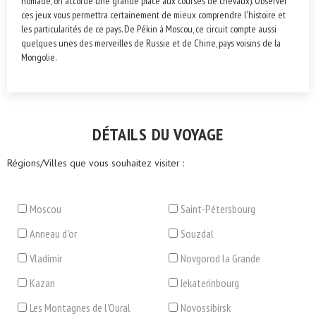
nomade, on accorde une grande place aux courses de chevaux). Observer
ces jeux vous permettra certainement de mieux comprendre l'histoire et
les particularités de ce pays. De Pékin à Moscou, ce circuit compte aussi
quelques unes des merveilles de Russie et de Chine, pays voisins de la
Mongolie.
DÉTAILS DU VOYAGE
Régions/Villes que vous souhaitez visiter :
Moscou
Saint-Pétersbourg
Anneau d'or
Souzdal
Vladimir
Novgorod la Grande
Kazan
Iekaterinbourg
Les Montagnes de l'Oural
Novossibirsk