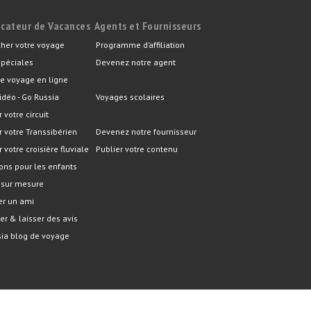
icateur de Vacances
Agents et Fournisseurs
her votre voyage
Programme d’affiliation
spéciales
Devenez notre agent
e voyage en ligne
idéo - Go Russia
Voyages scolaires
r votre circuit
er votre Transsibérien
Devenez notre fournisseur
r votre croisière fluviale
Publier votre contenu
ons pour les enfants
 sur mesure
er un ami
er & laisser des avis
ia blog de voyage