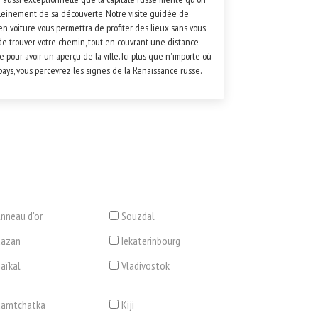
pleinement de sa découverte. Notre visite guidée de
n voiture vous permettra de profiter des lieux sans vous
de trouver votre chemin, tout en couvrant une distance
e pour avoir un aperçu de la ville. Ici plus que n'importe où
pays, vous percevrez les signes de la Renaissance russe.
nneau d'or
Souzdal
Kazan
Iekaterinbourg
aïkal
Vladivostok
Kamtchatka
Kiji