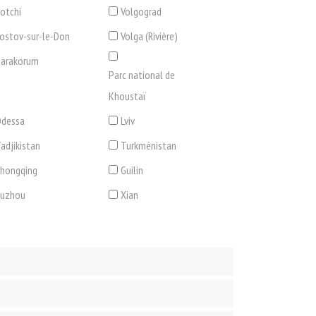
otchi
Volgograd
ostov-sur-le-Don
Volga (Rivière)
arakorum
Parc national de
Khoustaï
dessa
Lviv
adjikistan
Turkménistan
hongqing
Guilin
Suzhou
Xian