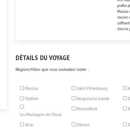
profite 
Moscou e
soucier 
suffisant
dans le 
DÉTAILS DU VOYAGE
Régions/Villes que vous souhaitez visiter :
Moscou
Saint-Pétersbourg
A
Vladimir
Novgorod la Grande
Novossibirsk
B
Les Montagnes de l'Oural
Altaï
Elbrouz