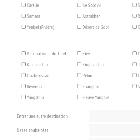
Carélie
Île Solovki
S
Samara
Astrakhan
R
Yenisei (Rivière)
Désert de Gobi
K
Parc national de Terelj
Kiev
O
Kasachstan
Kirghizistan
T
Ouzbékistan
Pékin
C
Rivière Li
Shanghai
Yangshuo
Fleuve Yangtsé
Entrer une autre destination :
Dates souhaitées :