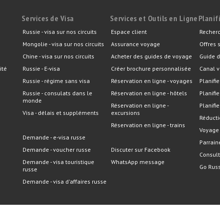
Services de Visa
Services et Outils en Ligne
Planif
Russie - visa sur nos circuits
Espace client
Recherc
Mongolie - visa sur nos circuits
Assurance voyage
Offres 
Chine - visa sur nos circuits
Acheter des guides de voyage
Guide d
ité
Russie - E-visa
Créer brochure personnalisée
Canal v
Russie - régime sans visa
Réservation en ligne - voyages
Planifie
Russie - consulats dans le
Réservation en ligne - hôtels
Planifi
monde
Réservation en ligne -
Planifie
Visa - délais et suppléments
excursions
Réducti
Réservation en ligne - trains
Voyage
Demande - e-visa russe
Parrain
Demande - voucher russe
Discuter sur Facebook
Consult
Demande - visa touristique
WhatsApp message
Go Russ
russe
Demande - visa d'affaires russe