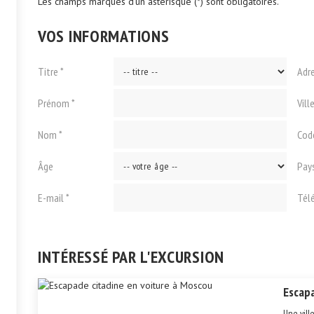
Les champs marqués d'un astérisque (*) sont obligatoires.
VOS INFORMATIONS
Titre *
Adr
Prénom *
Vill
Nom *
Cod
Âge
Pay
E-mail *
Tél
INTÉRESSÉ PAR L'EXCURSION
Escapa
Une vill