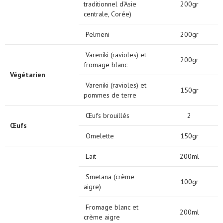
traditionnel d’Asie
200gr
centrale, Corée)
Pelmeni
200gr
Vareniki (ravioles) et
200gr
fromage blanc
Végétarien
Vareniki (ravioles) et
150gr
pommes de terre
Œufs brouillés
2
Œufs
Omelette
150gr
Lait
200ml
Smetana (crème
100gr
aigre)
Fromage blanc et
200ml
crème aigre