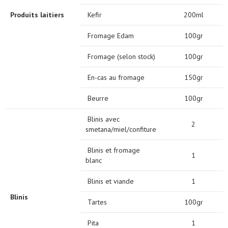
Produits laitiers
Kefir
200ml
Fromage Edam
100gr
Fromage (selon stock)
100gr
En-cas au fromage
150gr
Beurre
100gr
Blinis avec
2
smetana/miel/confiture
Blinis et fromage
1
blanc
Blinis et viande
1
Blinis
Tartes
100gr
Pita
1