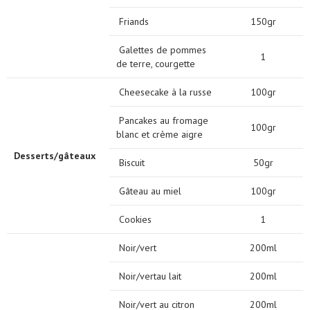
Friands
150gr
Galettes de pommes
1
de terre, courgette
Cheesecake à la russe
100gr
Pancakes au fromage
100gr
blanc et crème aigre
Desserts/gâteaux
Biscuit
50gr
Gâteau au miel
100gr
Cookies
1
Noir/vert
200ml
Noir/vertau lait
200ml
Noir/vert au citron
200ml