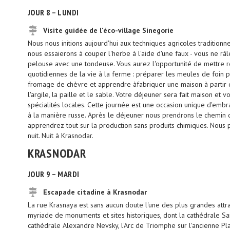
JOUR 8 – LUNDI
Visite guidée de l'éco-village Sinegorie
Nous nous initions aujourd'hui aux techniques agricoles traditionn
nous essaierons à couper l'herbe à l'aide d'une faux - vous ne râl
pelouse avec une tondeuse. Vous aurez l'opportunité de mettre r
quotidiennes de la vie à la ferme : préparer les meules de foin po
fromage de chèvre et apprendre àfabriquer une maison à partir 
l'argile, la paille et le sable. Votre déjeuner sera fait maison e
spécialités locales. Cette journée est une occasion unique d'embr
à la manière russe. Après le déjeuner nous prendrons le chemin d
apprendrez tout sur la production sans produits chimiques. Nous 
nuit. Nuit à Krasnodar.
KRASNODAR
JOUR 9 – MARDI
Escapade citadine à Krasnodar
La rue Krasnaya est sans aucun doute l'une des plus grandes attrac
myriade de monuments et sites historiques, dont la cathédrale Sai
cathédrale Alexandre Nevsky, l'Arc de Triomphe sur l'ancienne Pl