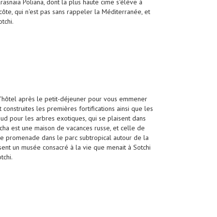
snaïa Poliana, dont la plus haute cime s'élève à
côte, qui n'est pas sans rappeler la Méditerranée, et
tchi.
l'hôtel après le petit-déjeuner pour vous emmener
t construites les premières fortifications ainsi que les
d pour les arbres exotiques, qui se plaisent dans
atcha est une maison de vacances russe, et celle de
une promenade dans le parc subtropical autour de la
sent un musée consacré à la vie que menait à Sotchi
tchi.