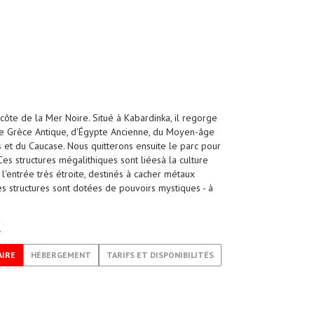
a côte de la Mer Noire. Situé à Kabardinka, il regorge
de Grèce Antique, d'Égypte Ancienne, du Moyen-âge
s et du Caucase. Nous quitterons ensuite le parc pour
s structures mégalithiques sont liéesà la culture
'entrée très étroite, destinés à cacher métaux
es structures sont dotées de pouvoirs mystiques - à
K
AIRE
HÉBERGEMENT
TARIFS ET DISPONIBILITÉS