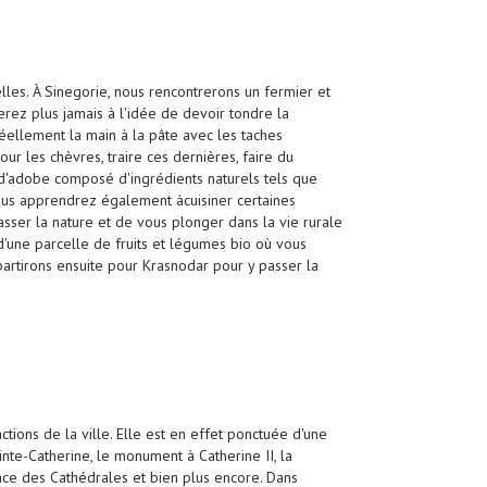
elles. À Sinegorie, nous rencontrerons un fermier et
erez plus jamais à l'idée de devoir tondre la
éellement la main à la pâte avec les taches
ur les chèvres, traire ces dernières, faire du
d'adobe composé d'ingrédients naturels tels que
t vous apprendrez également àcuisiner certaines
asser la nature et de vous plonger dans la vie rurale
'une parcelle de fruits et légumes bio où vous
partirons ensuite pour Krasnodar pour y passer la
tions de la ville. Elle est en effet ponctuée d'une
nte-Catherine, le monument à Catherine II, la
ace des Cathédrales et bien plus encore. Dans