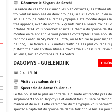
Découvrez le Skypark de Sotchi
En raison de ces zones climatiques bien distinctes, les stations 
trouvent rassemblées en deux groupes, un sur la côte et un en mo
situe le groupe côtier. Le Parc Olympique a été modifié depuis la f
très apprécié, avec de nombreux grands huit. Le Grand Prix de F
octobre 2014. Vous prendrez ensuite le chemin du groupe de stati
montée en téléphérique vous pourrez contempler la vue épousto
rendrons enfin au Sky Park de Sotchi, où se trouve le pont suspe
de long, il se trouve à 207 mètres d'altitude. Les plus courageux 
plateforme d'observation située à mi-chemin au-dessus du ravin p
sinueuse, loin en contrebas. Nuit à Sotchi.
DAGOMYS - GUELENDJIK
ITINÉR
JOUR 4 – JEUDI
Visite des salons de thé
Spectacle de danse folklorique
Le thé poussant le plus au nord de la planète est récolté près de
surplombant Loo et Dagomys. Cet endroit très joli sera parfait p
maison et de miel. Cette cérémonie du thé typique vous permettra
spectacle captivant du groupe de danse folklorique Rus. Un peu pl