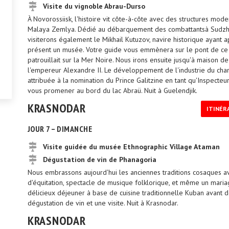
Visite du vignoble Abrau-Durso
À Novorossiisk, l'histoire vit côte-à-côte avec des structures mod
Malaya Zemlya. Dédié au débarquement des combattantsà Sudzhuk Sp
visiterons également le Mikhail Kutuzov, navire historique ayant a
présent un musée. Votre guide vous emmènera sur le pont de ce 
patrouillait sur la Mer Noire. Nous irons ensuite jusqu'à maison
l'empereur Alexandre II. Le développement de l'industrie du cham
attribuée à la nomination du Prince Galitzine en tant qu'Inspecte
vous promener au bord du lac Abraü. Nuit à Guelendjik.
KRASNODAR
ITINÉR
JOUR 7 – DIMANCHE
Visite guidée du musée Ethnographic Village Ataman
Dégustation de vin de Phanagoria
Nous embrassons aujourd'hui les anciennes traditions cosaques av
d'équitation, spectacle de musique folklorique, et même un maria
délicieux déjeuner à base de cuisine traditionnelle Kuban avant
dégustation de vin et une visite. Nuit à Krasnodar.
KRASNODAR