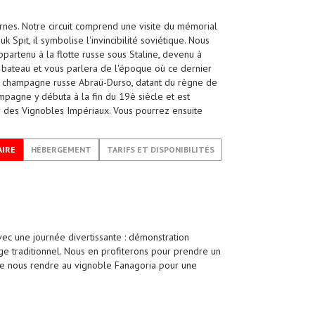
ernes. Notre circuit comprend une visite du mémorial
it, il symbolise l'invincibilité soviétique. Nous
ppartenu à la flotte russe sous Staline, devenu à
bateau et vous parlera de l'époque où ce dernier
 de champagne russe Abraü-Durso, datant du règne de
pagne y débuta à la fin du 19è siècle et est
ur des Vignobles Impériaux. Vous pourrez ensuite
AIRE
HÉBERGEMENT
TARIFS ET DISPONIBILITÉS
ec une journée divertissante : démonstration
ge traditionnel. Nous en profiterons pour prendre un
 de nous rendre au vignoble Fanagoria pour une