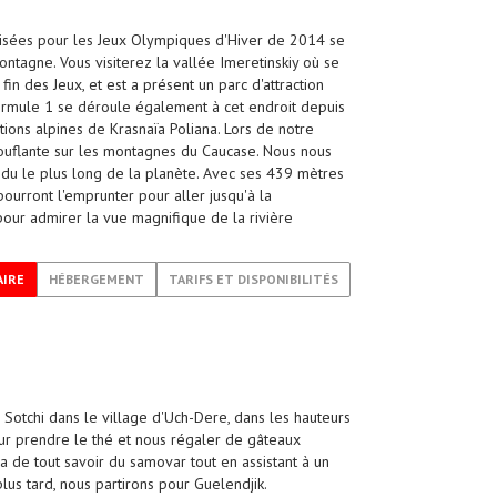
utilisées pour les Jeux Olympiques d'Hiver de 2014 se
ntagne. Vous visiterez la vallée Imeretinskiy où se
in des Jeux, et est a présent un parc d'attraction
ormule 1 se déroule également à cet endroit depuis
ons alpines de Krasnaïa Poliana. Lors de notre
uflante sur les montagnes du Caucase. Nous nous
ndu le plus long de la planète. Avec ses 439 mètres
pourront l'emprunter pour aller jusqu'à la
our admirer la vue magnifique de la rivière
AIRE
HÉBERGEMENT
TARIFS ET DISPONIBILITÉS
 Sotchi dans le village d'Uch-Dere, dans les hauteurs
our prendre le thé et nous régaler de gâteaux
 de tout savoir du samovar tout en assistant à un
us tard, nous partirons pour Guelendjik.