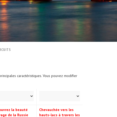
RCUITS
principales caractéristiques. Vous pouvez modifier
ouvrez la beauté
Chevauchée vers les
age de la Russie
hauts-lacs à travers les