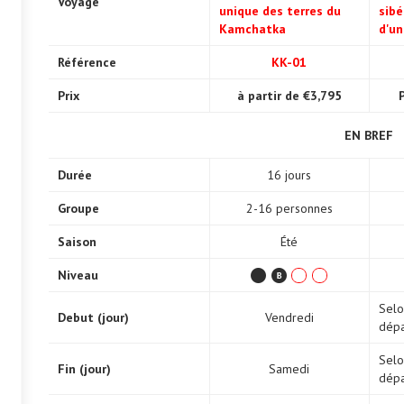
Voyage
unique des terres du
sibé
Kamchatka
d'un
Référence
KK-01
Prix
à partir de €3,795
EN BREF
Durée
16 jours
Groupe
2-16 personnes
Saison
Été
Niveau
Selo
Debut (jour)
Vendredi
dépa
Selo
Fin (jour)
Samedi
dépa