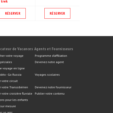
 trek
RÉSERVER
RÉSERVER
icateur de Vacances
Agents et Fournisseurs
her votre voyage
Programme d’affiliation
spéciales
Devenez notre agent
e voyage en ligne
idéo - Go Russia
Voyages scolaires
r votre circuit
er votre Transsibérien
Devenez notre fournisseur
r votre croisière fluviale
Publier votre contenu
ons pour les enfants
 sur mesure
er un ami