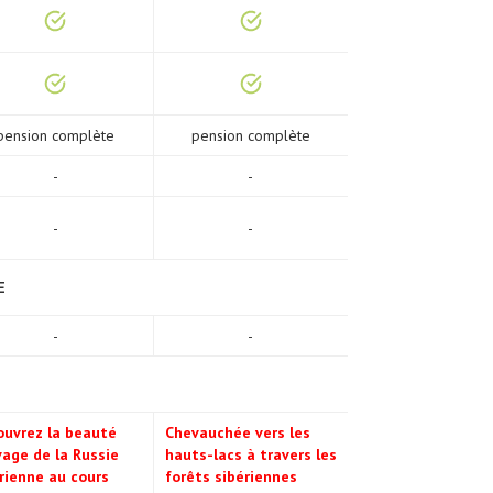
pension complète
pension complète
-
-
-
-
E
-
-
ouvrez la beauté
Chevauchée vers les
age de la Russie
hauts-lacs à travers les
rienne au cours
forêts sibériennes