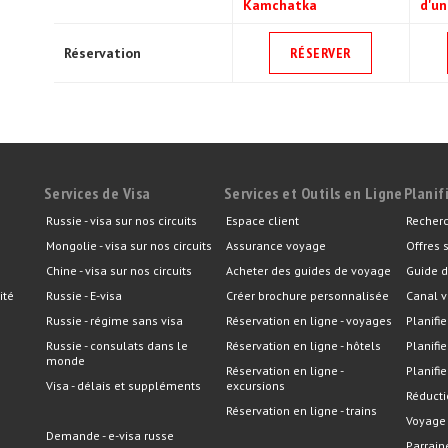
Kamchatka
d'un
Réservation
RÉSERVER
Services de Visa
Services et Outils en Ligne
Planif
Russie - visa sur nos circuits
Espace client
Recherc
Mongolie - visa sur nos circuits
Assurance voyage
Offres 
Chine - visa sur nos circuits
Acheter des guides de voyage
Guide d
ité
Russie - E-visa
Créer brochure personnalisée
Canal v
Russie - régime sans visa
Réservation en ligne - voyages
Planifie
Russie - consulats dans le
Réservation en ligne - hôtels
Planifi
monde
Réservation en ligne -
Planifie
Visa - délais et suppléments
excursions
Réducti
Réservation en ligne - trains
Voyage
Demande - e-visa russe
Parrain