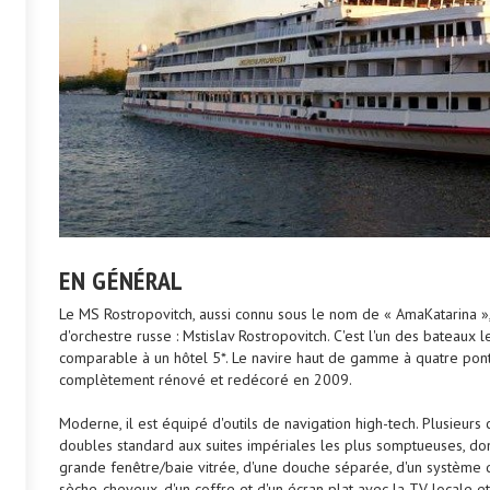
EN GÉNÉRAL
Le MS Rostropovitch, aussi connu sous le nom de « AmaKatarina », 
d'orchestre russe : Mstislav Rostropovitch. C'est l'un des bateaux 
comparable à un hôtel 5*. Le navire haut de gamme à quatre ponts
complètement rénové et redécoré en 2009.
Moderne, il est équipé d'outils de navigation high-tech. Plusieurs
doubles standard aux suites impériales les plus somptueuses, don
grande fenêtre/baie vitrée, d'une douche séparée, d'un système de 
sèche-cheveux, d'un coffre et d'un écran plat avec la TV locale et 