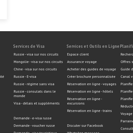
Services de Visa
Services et Outils en Ligne
Planif
Russie - visa sur nos circuits
Espace client
Recherc
Mongolie - visa sur nos circuits
Assurance voyage
Offres 
Chine - visa sur nos circuits
Acheter des guides de voyage
Guide d
ité
Russie - E-visa
Créer brochure personnalisée
Canal v
Russie - régime sans visa
Réservation en ligne - voyages
Planifie
Russie - consulats dans le
Réservation en ligne - hôtels
Planifi
monde
Réservation en ligne -
Planifie
Visa - délais et suppléments
excursions
Réducti
Réservation en ligne - trains
Voyage
Demande - e-visa russe
Parrain
Demande - voucher russe
Discuter sur Facebook
Consult
Demande - visa touristique
WhatsApp message