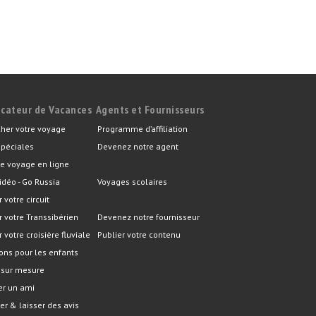
icateur de Vacances
Agents et Fournisseurs
her votre voyage
Programme d’affiliation
spéciales
Devenez notre agent
e voyage en ligne
idéo - Go Russia
Voyages scolaires
r votre circuit
er votre Transsibérien
Devenez notre fournisseur
r votre croisière fluviale
Publier votre contenu
ons pour les enfants
 sur mesure
er un ami
er & laisser des avis