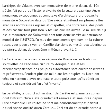
L'archipel de Valaam, avec son monastère de pierre datant du 10e
siècle, fait partie de l'histoire vivante de la culture byzantine. Autre
monument exceptionnel et complexe d'architecture orthodoxe, le
monastère Solovetski date du 15e siècle et s'étend sur plusieurs îles
avec ses nombreuses églises et chapelles, une forteresse, des ponts
et des canaux, tous plus beaux les uns que les autres. Le musée de Kiji
est le monastère de Solovetski sont tous deux inscrits au patrimoine
mondial de l'UNESCO. En plus des monuments typiques de la culture
russe, vous pourrez voir en Carélie d'anciens et mystérieux labyrinthes
de pierre, datant du deuxième millénaire avant J.-C.
La Carélie est l'une des rares régions de Russie où les traditions
spirituelles de l'ancienne culture folklorique russe et les
cérémoniespaïennes des peuples autochtones sont encoreobservées
et préservées. Pendant plus de mille ans les peuples du Nord ont
vécu en harmonie avec une nature toute puissante, qu'ils vénèrent
toujours et considèrent "unie" et "vivante".
En parallèle, le district administratif de Carélie est parmi les zones
dont l'infrastructure a été grandement rénovée et améliorée depuis
l'ère soviétique. Les routes ne sont malheureusement pas partout
d'aussi bonne qualité qu'en Carélie… Ceci est dû en grande partie à