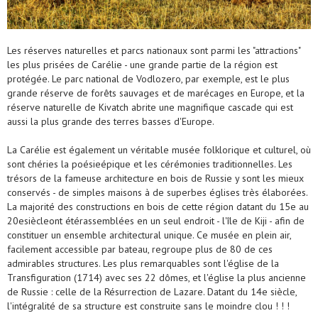
Les réserves naturelles et parcs nationaux sont parmi les "attractions"
les plus prisées de Carélie - une grande partie de la région est
protégée. Le parc national de Vodlozero, par exemple, est le plus
grande réserve de forêts sauvages et de marécages en Europe, et la
réserve naturelle de Kivatch abrite une magnifique cascade qui est
aussi la plus grande des terres basses d'Europe.
La Carélie est également un véritable musée folklorique et culturel, où
sont chéries la poésieépique et les cérémonies traditionnelles. Les
trésors de la fameuse architecture en bois de Russie y sont les mieux
conservés - de simples maisons à de superbes églises très élaborées.
La majorité des constructions en bois de cette région datant du 15e au
20esiècleont étérassemblées en un seul endroit - l'île de Kiji - afin de
constituer un ensemble architectural unique. Ce musée en plein air,
facilement accessible par bateau, regroupe plus de 80 de ces
admirables structures. Les plus remarquables sont l'église de la
Transfiguration (1714) avec ses 22 dômes, et l'église la plus ancienne
de Russie : celle de la Résurrection de Lazare. Datant du 14e siècle,
l'intégralité de sa structure est construite sans le moindre clou ! ! !